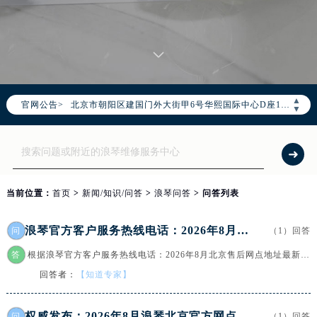
2026年8月北京市浪琴官方售后客户服务热线：400-995-7728
2026年8月浪琴售后服务中心最新网点地址：
北京市朝阳区建国门外大街甲6号华熙国际中心写字楼D座11层1102室（北京总部）（需提前预约）
北京市东城区东长安街1号东方广场写字楼W3座6层602室（需提前预约）
北京市朝阳区建国门外大街甲6号华熙国际中心D座11层1102室浪琴售后服务中心（北京总部）（需提前预约）
▲
官网公告>
北京市东城区东长安街1号王府井东方广场W3座6层602室浪琴售后服务中心（需提前预约）
▼
节假日正常营业！
当前位置：
首页
>
新闻/知识/问答
>
浪琴问答
> 问答列表
浪琴官方客户服务热线电话：2026年8月北京售后网点地址最新公示榜
问
（1）回答
答
根据浪琴官方客户服务热线电话：2026年8月北京售后网点地址最新公示榜，现为您汇总核心结...
回答者：
【知道专家】
权威发布：2026年8月浪琴北京官方网点地址，售后热线及客户服务唯一电话
问
（1）回答