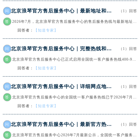
北京浪琴官方售后服务中心｜最新地址和售后服务热线权威信息公示（2026年7月最新）
问
（1）回答
答
2026年7月，北京浪琴官方售后服务中心的售后服务热线与最新地址已完成更新。全国统一客...
回答者：
【知道专家】
北京浪琴官方售后服务中心｜完整热线和最新维修地址权威信息公示（2026年7月最新）
问
（1）回答
答
北京浪琴官方售后服务中心已正式启用全国统一客户服务热线400-995-7728（客服在线时间：8:...
回答者：
【知道专家】
北京浪琴官方售后服务中心｜详细网点地址与售后服务电话权威信息公示（2026年7月最新）
问
（1）回答
答
北京浪琴官方售后服务中心的全国统一客户服务热线已于2026年7月正式启用400-995-7728，...
回答者：
【知道专家】
北京浪琴官方售后服务中心｜最新官方热线及详细地址权威信息公示（2026年7月最新）
问
（1）回答
答
北京浪琴官方售后服务中心2026年7月最新公示，全国统一客户服务热线为400-995-7728，服务...