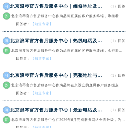
北京浪琴官方售后服务中心｜维修地址及售后热线权威信息公示（2026年6月最新）
问
（1）回答
答
北京浪琴官方售后服务中心作为品牌直属的客户服务终端，承担着为全国浪琴表主提供合规、...
回答者：
【知道专家】
北京浪琴官方售后服务中心｜热线电话及门店地址权威信息公示（2026年6月最新）
问
（1）回答
答
北京浪琴官方售后服务中心作为品牌直属的客户服务终端，承担着全国范围内腕表维护与保养...
回答者：
【知道专家】
北京浪琴官方售后服务中心｜完整地址与官方电话权威信息公示（2026年6月最新）
问
（1）回答
答
北京浪琴官方售后服务中心作为品牌在京设立的直属客户服务据点，承担着腕表维护、检测、...
回答者：
【知道专家】
北京浪琴官方售后服务中心｜最新电话及地址权威信息公示（2026年6月最新）
问
（1）回答
答
北京浪琴官方售后服务中心在2026年6月完成服务网络全面升级，为全国腕表用户提供更高效...
回答者：
【知道专家】