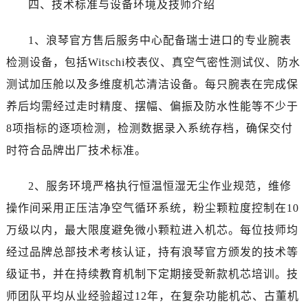
四、技术标准与设备环境及技师介绍
1、浪琴官方售后服务中心配备瑞士进口的专业腕表
检测设备，包括Witschi校表仪、真空气密性测试仪、防水
测试加压舱以及多维度机芯清洁设备。每只腕表在完成保
养后均需经过走时精度、摆幅、偏振及防水性能等不少于
8项指标的逐项检测，检测数据录入系统存档，确保交付
时符合品牌出厂技术标准。
2、服务环境严格执行恒温恒湿无尘作业规范，维修
操作间采用正压洁净空气循环系统，粉尘颗粒度控制在10
万级以内，最大限度避免微小颗粒进入机芯。每位技师均
经过品牌总部技术考核认证，持有浪琴官方颁发的技术等
级证书，并在持续教育机制下定期接受新款机芯培训。技
师团队平均从业经验超过12年，在复杂功能机芯、古董机