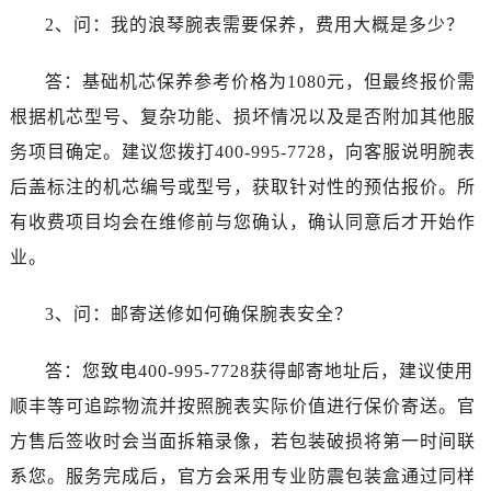
2、问：我的浪琴腕表需要保养，费用大概是多少？
答：基础机芯保养参考价格为1080元，但最终报价需
根据机芯型号、复杂功能、损坏情况以及是否附加其他服
务项目确定。建议您拨打400-995-7728，向客服说明腕表
后盖标注的机芯编号或型号，获取针对性的预估报价。所
有收费项目均会在维修前与您确认，确认同意后才开始作
业。
3、问：邮寄送修如何确保腕表安全？
答：您致电400-995-7728获得邮寄地址后，建议使用
顺丰等可追踪物流并按照腕表实际价值进行保价寄送。官
方售后签收时会当面拆箱录像，若包装破损将第一时间联
系您。服务完成后，官方会采用专业防震包装盒通过同样