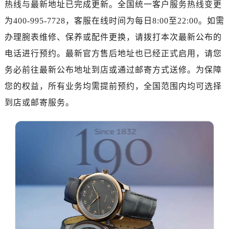
热线与最新地址已完成更新。全国统一客户服务热线变更
为400-995-7728，客服在线时间为每日8:00至22:00。如需
办理腕表维修、保养或配件更换，请拨打本次最新公布的
电话进行预约。最新官方售后地址也已经正式启用，请您
务必前往最新公布地址到店或通过邮寄方式送修。为保障
您的权益，所有业务均需提前预约，全国范围内均可选择
到店或邮寄服务。