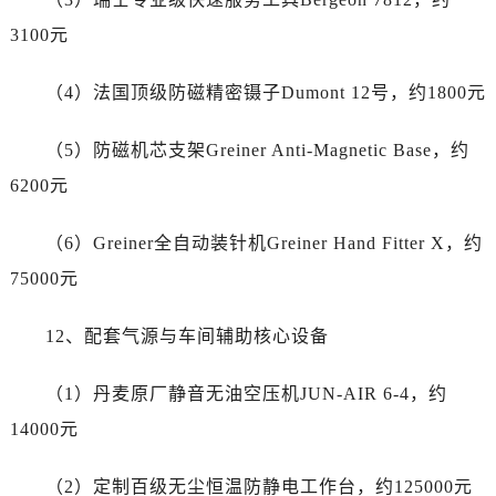
3100元
（4）法国顶级防磁精密镊子Dumont 12号，约1800元
（5）防磁机芯支架Greiner Anti-Magnetic Base，约
6200元
（6）Greiner全自动装针机Greiner Hand Fitter X，约
75000元
12、配套气源与车间辅助核心设备
（1）丹麦原厂静音无油空压机JUN-AIR 6-4，约
14000元
（2）定制百级无尘恒温防静电工作台，约125000元