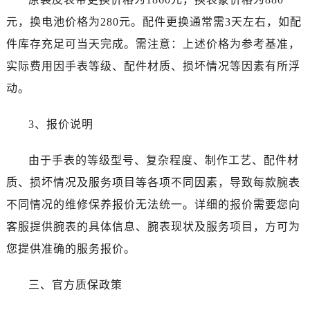
元，换电池价格为280元。配件更换通常需3天左右，如配
件库存充足可当天完成。需注意：上述价格为参考基准，
实际费用因手表等级、配件材质、损坏情况等因素有所浮
动。
3、报价说明
由于手表的等级型号、复杂程度、制作工艺、配件材
质、损坏情况及服务项目等各项不同因素，导致每款腕表
不同情况的维修保养报价无法统一。详细的报价需要您向
客服提供腕表的具体信息、腕表现状及服务项目，方可为
您提供准确的服务报价。
三、官方质保政策