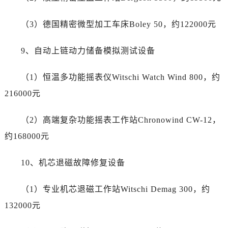
（3）德国精密微型加工车床Boley 50，约122000元
9、自动上链动力储备模拟测试设备
（1）恒温多功能摇表仪Witschi Watch Wind 800，约
216000元
（2）高端复杂功能摇表工作站Chronowind CW-12，
约168000元
10、机芯退磁故障修复设备
（1）专业机芯退磁工作站Witschi Demag 300，约
132000元