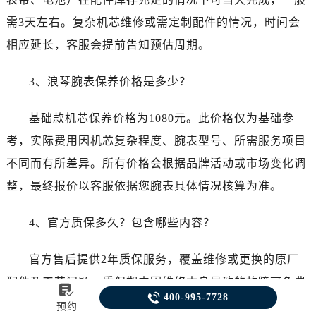
需3天左右。复杂机芯维修或需定制配件的情况，时间会
相应延长，客服会提前告知预估周期。
3、浪琴腕表保养价格是多少？
基础款机芯保养价格为1080元。此价格仅为基础参
考，实际费用因机芯复杂程度、腕表型号、所需服务项目
不同而有所差异。所有价格会根据品牌活动或市场变化调
整，最终报价以客服依据您腕表具体情况核算为准。
4、官方质保多久？包含哪些内容？
官方售后提供2年质保服务，覆盖维修或更换的原厂
配件及工艺问题。质保期内因维修本身导致的故障可免费


400-995-7728
处理。人为损坏或外部因素不在质保范围内，请妥善保管
预约