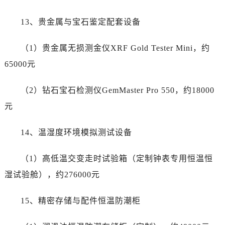
13、贵金属与宝石鉴定配套设备
（1）贵金属无损测金仪XRF Gold Tester Mini，约
65000元
（2）钻石宝石检测仪GemMaster Pro 550，约18000
元
14、温湿度环境模拟测试设备
（1）高低温交变走时试验箱（定制钟表专用恒温恒
湿试验舱），约276000元
15、精密存储与配件恒温防潮柜