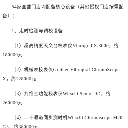
54家直营门店均配备核心设备（其他授权门店按需配
备）：
1、走时检测与调校设备
（1）超高精度天文台校表仪Vibrograf S-3000，约
180000元
（2）机械表校表仪Greiner Vibrograf ChronoScope
X，约128000元
（3）九维全功能校表仪Witschi Senior 9D，约
260000元
（4）二十通道同步测时机Witschi Chronoscope M20
G3，约380000元