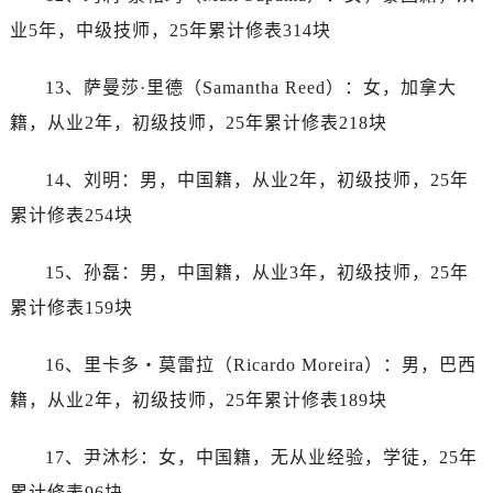
业5年，中级技师，25年累计修表314块
13、萨曼莎·里德（Samantha Reed）：女，加拿大
籍，从业2年，初级技师，25年累计修表218块
14、刘明：男，中国籍，从业2年，初级技师，25年
累计修表254块
15、孙磊：男，中国籍，从业3年，初级技师，25年
累计修表159块
16、里卡多・莫雷拉（Ricardo Moreira）：男，巴西
籍，从业2年，初级技师，25年累计修表189块
17、尹沐杉：女，中国籍，无从业经验，学徒，25年
累计修表96块