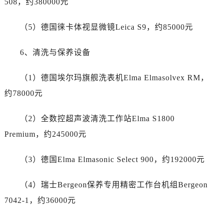
508，约380000元
（5）德国徕卡体视显微镜Leica S9，约85000元
6、清洗与保养设备
（1）德国埃尔玛旗舰洗表机Elma Elmasolvex RM，
约78000元
（2）全数控超声波清洗工作站Elma S1800
Premium，约245000元
（3）德国Elma Elmasonic Select 900，约192000元
（4）瑞士Bergeon保养专用精密工作台机组Bergeon
7042-1，约36000元