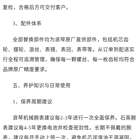
复检，合格后方可交付客户。
3、配件体系
全部替换部件均为浪琴原厂直供部件，包括机芯齿
轮、摆轮、游丝、表镜、表冠、表带等。从订单到配送实
行全程可追溯管理，确保每一颗螺丝、每一枚齿轮均符合
品牌原厂精度要求。
五、养护知识与日常使用
1、保养周期建议
浪琴机械腕表建议每2-3年进行一次全面保养。石英腕
表建议每4-5年更换电池并检查密封性。长期不佩戴的腕
表，建议每月手动上链一次，避免机芯润滑油干涸凝固。