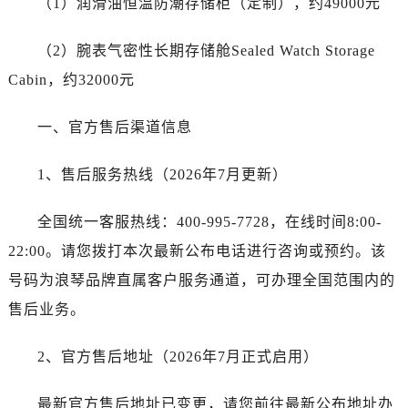
（1）润滑油恒温防潮存储柜（定制），约49000元
（2）腕表气密性长期存储舱Sealed Watch Storage
Cabin，约32000元
一、官方售后渠道信息
1、售后服务热线（2026年7月更新）
全国统一客服热线：400-995-7728，在线时间8:00-
22:00。请您拨打本次最新公布电话进行咨询或预约。该
号码为浪琴品牌直属客户服务通道，可办理全国范围内的
售后业务。
2、官方售后地址（2026年7月正式启用）
最新官方售后地址已变更，请您前往最新公布地址办