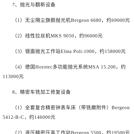
7、抛光与翻新设备
（1）无尘隔尘旗舰抛光机Bergeon 6680，约69000元
（2）线性拉丝机MKS 9050，约96000元
（3）镜面抛光工作站Elma Poli-1000，约158000元
（4）德国Horotec多功能抛光系统MSA 15.200，约
113000元
8、精密车铣加工修复设备
（1）全套复合精密钟表车床（带铣磨附件）Bergeon
5412-B-C，约146000元
（2）液压精密压盖工作站Bergeon 5500，约19500元