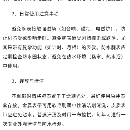
2、日常使用注意事项
避免腕表接触强磁场（如音响、磁扣、电磁炉），防
止机芯受磁影响走时。避免腕表遭受剧烈撞击或跌落，尤
其是带有复杂功能（如计时、月相）的表款。防水腕表应
定期检查防水圈状态，避免在热水环境（桑拿、热水浴）
中使用。
3、存放与清洁
不佩戴时请将腕表置于干燥避光处，最好使用原装表
盒存放。金属表带可用软毛刷蘸中性清洁剂清洗，皮质表
带应避免沾水，若遇汗渍及时用干布擦拭。每年可进行一
次专业外观清洁与防水检测。