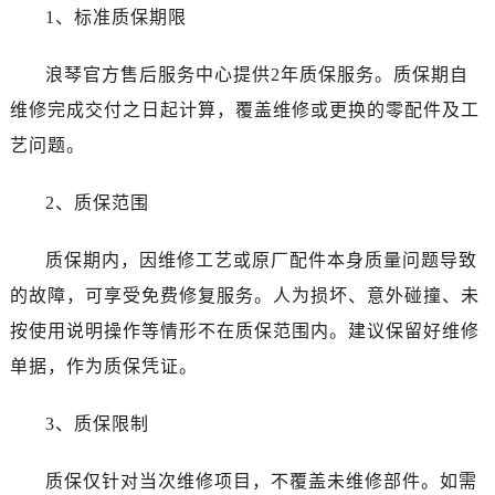
1、标准质保期限
浪琴官方售后服务中心提供2年质保服务。质保期自
维修完成交付之日起计算，覆盖维修或更换的零配件及工
艺问题。
2、质保范围
质保期内，因维修工艺或原厂配件本身质量问题导致
的故障，可享受免费修复服务。人为损坏、意外碰撞、未
按使用说明操作等情形不在质保范围内。建议保留好维修
单据，作为质保凭证。
3、质保限制
质保仅针对当次维修项目，不覆盖未维修部件。如需