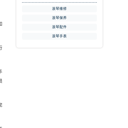
浪琴维修
浪琴保养
如
浪琴配件
浪琴手表
行
手
损
完