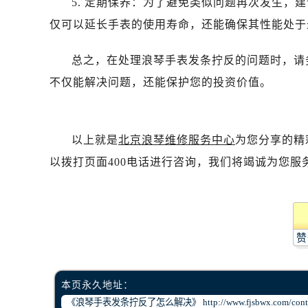
5. 定期保养：为了避免类似问题再次发生，
仅可以延长手表的使用寿命，还能确保其性能处于
总之，在处理浪琴手表发条拧反的问题时，请
不仅能解决问题，还能保护您的投资价值。
以上就是
北京浪琴维修服务中心
为您分享的精
以拨打页面400电话进行咨询，我们将竭诚为您服
赞
本页永久地址：