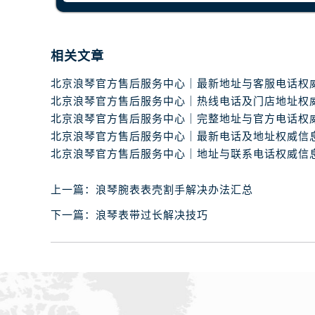
相关文章
上一篇：
浪琴腕表表壳割手解决办法汇总
下一篇：
浪琴表带过长解决技巧