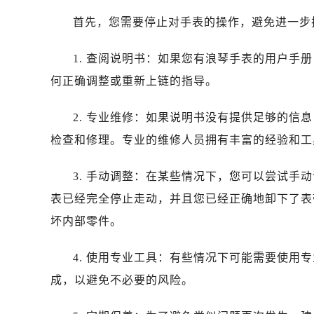
首先，您需要停止对手表的操作，避免进一步
1. 查阅说明书：如果您有浪琴手表的用户手
何正确调整或重新上链的指导。
2. 专业维修：如果说明书没有提供足够的信
检查和修理。专业的维修人员拥有丰富的经验和工
3. 手动调整：在某些情况下，您可以尝试手
表已经完全停止走动，并且您已经正确地卸下了表
坏内部零件。
4. 使用专业工具：有些情况下可能需要使用
成，以避免不必要的风险。