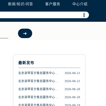
新闻/知识/问答
客户服务
中心介绍
▲
▼
预约）
最新发布
北京浪琴官方售后服务中心｜最新地址与客服电话权威信息公示（2026年6月最新）
2026-06-21
北京浪琴官方售后服务中心｜维修地址及售后热线权威信息公示（2026年6月最新）
2026-06-21
，
北京浪琴官方售后服务中心｜热线电话及门店地址权威信息公示（2026年6月最新）
2026-06-20
北京浪琴官方售后服务中心｜服务热线及完整地址权威信息公示（2026年6月最新）
2026-06-20
北京浪琴官方售后服务中心｜完整地址与官方电话权威信息公示（2026年6月最新）
2026-06-19