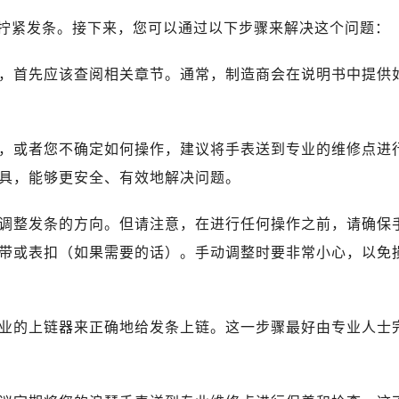
拧紧发条。接下来，您可以通过以下步骤来解决这个问题：
册，首先应该查阅相关章节。通常，制造商会在说明书中提供
息，或者您不确定如何操作，建议将手表送到专业的维修点进
具，能够更安全、有效地解决问题。
动调整发条的方向。但请注意，在进行任何操作之前，请确保
带或表扣（如果需要的话）。手动调整时要非常小心，以免
专业的上链器来正确地给发条上链。这一步骤最好由专业人士