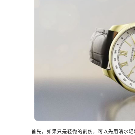
首先，如果只是轻微的割伤，可以先用清水轻