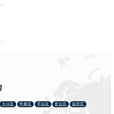
务中心｜热线与地址权威信息公示（2026年6月最新）
询
大兴区
怀柔区
平谷区
密云区
延庆区