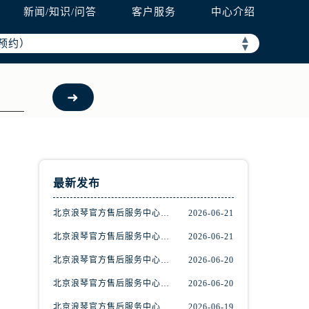
新闻/知识/问答
客户服务
中心介绍
▲
预约）
▼
最新发布
北京浪琴官方售后服务中心｜最新地址与客服电话权威信息公示（2026年6月最新）
2026-06-21
北京浪琴官方售后服务中心｜维修地址及售后热线权威信息公示（2026年6月最新）
2026-06-21
北京浪琴官方售后服务中心｜热线电话及门店地址权威信息公示（2026年6月最新）
2026-06-20
北京浪琴官方售后服务中心｜服务热线及完整地址权威信息公示（2026年6月最新）
2026-06-20
北京浪琴官方售后服务中心｜完整地址与官方电话权威信息公示（2026年6月最新）
2026-06-19