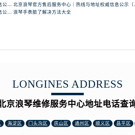
北京浪琴官方售后服务中心｜最新电话及地址权威信息公示（2026年6月最新）
北京浪琴官方售后服
北京浪琴官方售后服务中心｜地址与联系电话权威信息公示（2026年6月最新）
浪琴手表脏了解决方法大全
LONGINES ADDRESS
北京浪琴维修服务中心地址电话查
区
海淀区
门头沟区
房山区
通州区
顺义区
昌平区