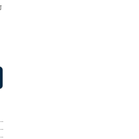
可
中心｜维修地址及售后热线权威信息公示（2026年6月最新）
中心｜服务热线及完整地址权威信息公示（2026年6月最新）
中心｜网点地址和官方热线权威信息公示（2026年6月最新）