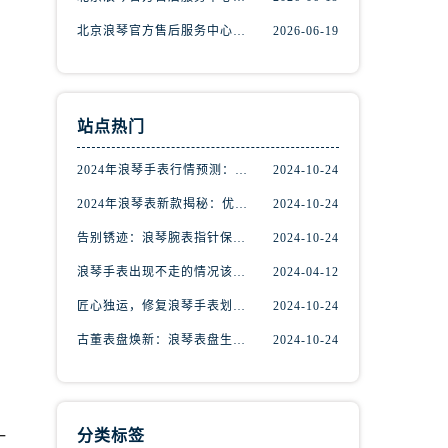
北京浪琴官方售后服务中心｜网点地址和官方热线权威信息公示（2026年6月最新）
2026-06-19
站点热门
2024年浪琴手表行情预测：掌握先机，尽享潮流魅力
2024-10-24
2024年浪琴表新款揭秘：优雅与创新的完美融合
2024-10-24
告别锈迹：浪琴腕表指针保养秘籍揭秘
2024-10-24
浪琴手表出现不走的情况该如何维修？
2024-04-12
匠心独运，修复浪琴手表划痕：专业技巧大揭秘
2024-10-24
古董表盘焕新：浪琴表盘生锈修复秘籍揭秘
2024-10-24
分类标签
一