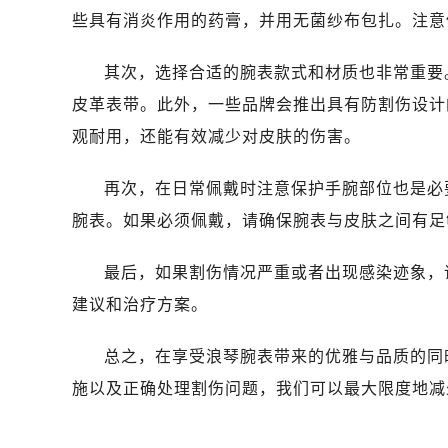
些具有消炎作用的药膏，并用无菌纱布包扎。注意
其次，选择合适的腕表款式和材质也非常重要
皮革表带。此外，一些品牌会推出具有防割伤设计
观耐用，还能有效减少对皮肤的伤害。
再次，在日常佩戴时注意保护手腕部位也是必
腕表。如果必须佩戴，请确保腕表与皮肤之间有足
最后，如果割伤情况严重或者出现感染迹象，
建议和治疗方案。
总之，在享受浪琴腕表带来的优雅与品质的同
施以及正确处理割伤问题，我们可以最大限度地减