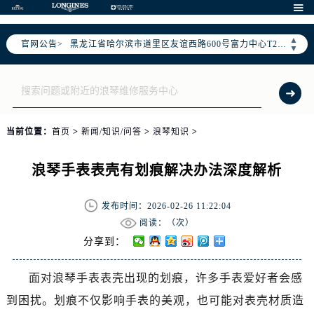
2026年6月浪琴售后服务中心最新网点地址：

哈尔滨市道里区友谊西路600号富力中心T2座写字楼29层03室（需提前预约）
▲
官网公告>
黑龙江省哈尔滨市道里区友谊西路600号富力中心T2座写字楼29层03室室浪琴售后服务中心（需提前预约）
▼
节假日正常营业！
当前位置：
首页
>
新闻/知识/问答
>
浪琴知识
>
浪琴手表表壳有划痕解决办法深度解析
发布时间：2026-02-26 11:22:04
阅读：（
次）
分享到：
面对浪琴手表表壳出现的划痕，许多手表爱好者会感
到困扰。划痕不仅影响手表的美观，也可能对表壳材质造