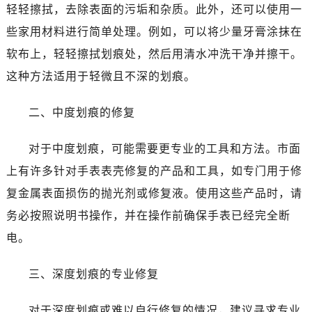
轻轻擦拭，去除表面的污垢和杂质。此外，还可以使用一
些家用材料进行简单处理。例如，可以将少量牙膏涂抹在
软布上，轻轻擦拭划痕处，然后用清水冲洗干净并擦干。
这种方法适用于轻微且不深的划痕。
二、中度划痕的修复
对于中度划痕，可能需要更专业的工具和方法。市面
上有许多针对手表表壳修复的产品和工具，如专门用于修
复金属表面损伤的抛光剂或修复液。使用这些产品时，请
务必按照说明书操作，并在操作前确保手表已经完全断
电。
三、深度划痕的专业修复
对于深度划痕或难以自行修复的情况，建议寻求专业