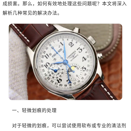
成损害。那么，如何有效地处理这些问题呢？本文将深入
解析几种常见的解决办法。
一、轻微划痕的处理
对于轻微的划痕，可以尝试使用软布或专业的清洁剂