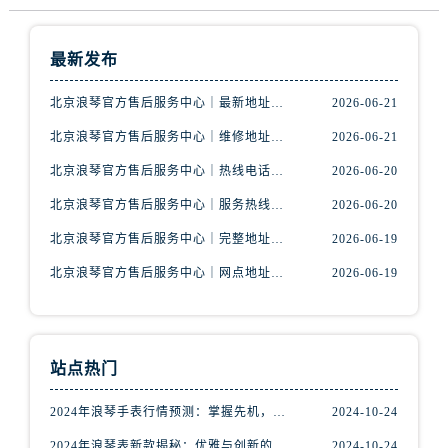
最新发布
北京浪琴官方售后服务中心｜最新地址与客服电话权威信息公示（2026年6月最新）
2026-06-21
北京浪琴官方售后服务中心｜维修地址及售后热线权威信息公示（2026年6月最新）
2026-06-21
北京浪琴官方售后服务中心｜热线电话及门店地址权威信息公示（2026年6月最新）
2026-06-20
北京浪琴官方售后服务中心｜服务热线及完整地址权威信息公示（2026年6月最新）
2026-06-20
北京浪琴官方售后服务中心｜完整地址与官方电话权威信息公示（2026年6月最新）
2026-06-19
北京浪琴官方售后服务中心｜网点地址和官方热线权威信息公示（2026年6月最新）
2026-06-19
站点热门
2024年浪琴手表行情预测：掌握先机，尽享潮流魅力
2024-10-24
2024年浪琴表新款揭秘：优雅与创新的完美融合
2024-10-24