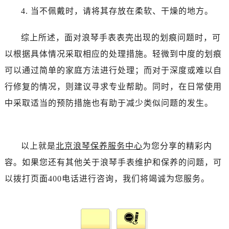
4. 当不佩戴时，请将其存放在柔软、干燥的地方。
综上所述，面对浪琴手表表壳出现的划痕问题时，可
以根据具体情况采取相应的处理措施。轻微到中度的划痕
可以通过简单的家庭方法进行处理；而对于深度或难以自
行修复的情况，则建议寻求专业帮助。同时，在日常使用
中采取适当的预防措施也有助于减少类似问题的发生。
以上就是
北京浪琴保养服务中心
为您分享的精彩内
容。如果您还有其他关于浪琴手表维护和保养的问题，可
以拨打页面400电话进行咨询，我们将竭诚为您服务。