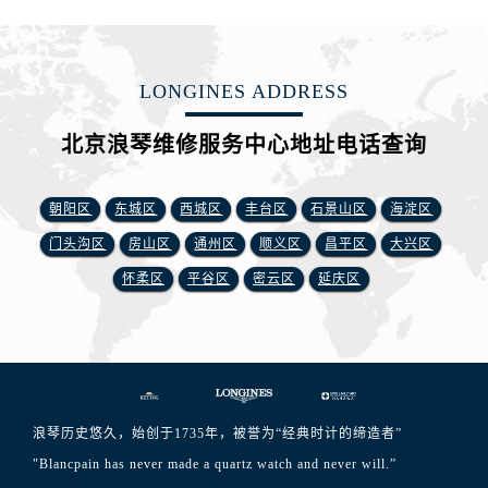
LONGINES ADDRESS
北京浪琴维修服务中心地址电话查询
朝阳区
东城区
西城区
丰台区
石景山区
海淀区
门头沟区
房山区
通州区
顺义区
昌平区
大兴区
怀柔区
平谷区
密云区
延庆区
浪琴历史悠久，始创于1735年，被誉为“经典时计的缔造者”
"Blancpain has never made a quartz watch and never will.”