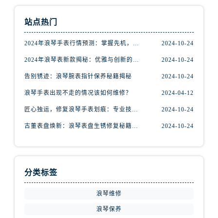
站点热门
2024年浪琴手表行情预测：掌握先机，尽享潮流魅力
2024-10-24
2024年浪琴表新款揭秘：优雅与创新的完美融合
2024-10-24
告别锈迹：浪琴腕表指针保养秘籍揭秘
2024-10-24
浪琴手表出现不走的情况该如何维修？
2024-04-12
匠心独运，修复浪琴手表划痕：专业技巧大揭秘
2024-10-24
古董表盘焕新：浪琴表盘生锈修复秘籍揭秘
2024-10-24
分类标签
浪琴维修
浪琴保养