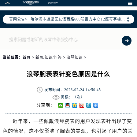
2026年6月哈尔滨市浪琴官方售后客户服务热线：400-995-7728

2026年6月浪琴售后服务中心最新网点地址：
▲
官网公告>
哈尔滨市道里区友谊西路600号富力中心T2座写字楼29层03室（需提前预约）
▼
黑龙江省哈尔滨市道里区友谊西路600号富力中心T2座写字楼29层03室室浪琴售后服务中心（需提前预约）
节假日正常营业！
当前位置：
首页
>
新闻/知识/问答
>
浪琴知识
>
浪琴腕表表针变色原因是什么
发布时间：2026-02-24 14:50:45
阅读：（
次）
分享到：
近年来，一些佩戴浪琴腕表的用户发现表针出现了变
色的情况，这不仅影响了腕表的美观，也引起了用户的关