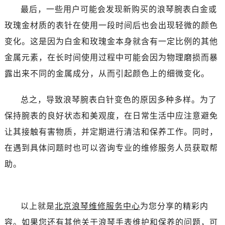
最后，一些用户可能会发现新购买的浪琴腕表白金或
玫瑰金材质的表针在使用一段时间后也会出现轻微的颜色
变化。这是因为白金和玫瑰金本身就含有一定比例的其他
金属元素，在长时间使用过程中可能会因为物理磨损而暴
露出来不同的金属成分，从而引起颜色上的细微变化。
总之，导致浪琴腕表白针变色的原因多种多样。为了
保持腕表的良好状态和美观度，在日常生活中应注意避免
让其接触有害物质，并定期进行清洁和保养工作。同时，
在遇到具体问题时也可以咨询专业的维修服务人员获取帮
助。
以上就是
北京浪琴维修服务中心
为您分享的精彩内
容。如果您还有其他关于浪琴手表维护和保养的问题，可