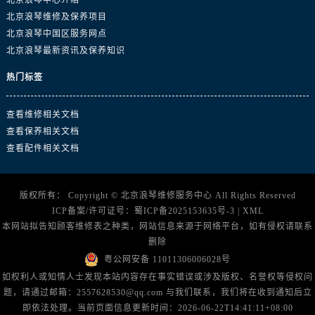
北京浪琴中心介绍
北京浪琴维修及保养项目
北京浪琴中国区服务网点
北京浪琴最新资讯及保养知识
热门标签
查看维修相关文档
查看保养相关文档
查看配件相关文档
版权所有：
Copyright ©
北京浪琴维修服务中心
All Rights Reserved
ICP备案/许可证号：
蜀ICP备2025153635号-3
|
XML
本网站拟告知顾客维修表之种类，网站信息来源于网络平台，如有侵权请联系
删除
粤公网安备 11011306006028号
如权利人或知情人士发现本站内容存在事实错误或涉及版权、名誉权等侵权问
题，请通过邮箱：2557628530@qq.com 与我们联系，我们将在收到通知后立
即依法处理。当前页面信息更新时间：2026-06-22T14:41:11+08:00