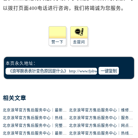
以拨打页面400电话进行咨询，我们将竭诚为您服务。
赞一下
去提问
本页永久地址：
一键复制
相关文章
北京浪琴官方售后服务中心｜最新地址与客服电话权威信息公示（2026年6月最新）
北京浪琴官方售后服务中心｜维修地址及售后热线权威信息公示（2026年6月最新）
北京浪琴官方售后服务中心｜热线电话及门店地址权威信息公示（2026年6月最新）
北京浪琴官方售后服务中心｜服务热线及完整地址权威信息公示（2026年6月最新）
北京浪琴官方售后服务中心｜完整地址与官方电话权威信息公示（2026年6月最新）
北京浪琴官方售后服务中心｜网点地址和官方热线权威信息公示（2026年6月最新）
北京浪琴官方售后服务中心｜最新电话及地址权威信息公示（2026年6月最新）
北京浪琴官方售后服务中心｜热线与地址权威信息公示（2026年6月最新）