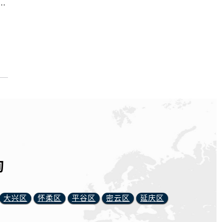
务中心｜热线与地址权威信息公示（2026年6月最新）
询
大兴区
怀柔区
平谷区
密云区
延庆区