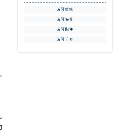
浪琴维修
浪琴保养
浪琴配件
，
浪琴手表
浪
心
可