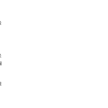
设
关
服
观