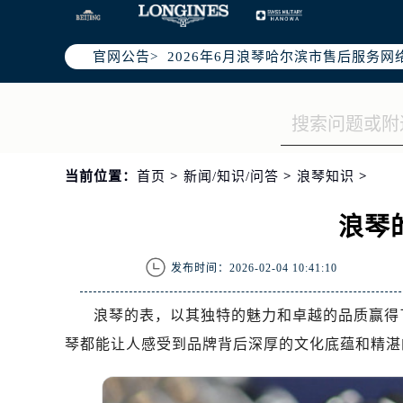
官网公告>
2026年6月浪琴哈尔滨市售后服务
2026年6月哈尔滨市浪琴官方售后客户服
2026年6月浪琴售后服务中心最新网
哈尔滨市道里区友谊西路600号富力中
黑龙江省哈尔滨市道里区友谊西路60
当前位置：
首页
>
新闻/知识/问答
>
浪琴知识
>
节假日正常营业！
浪琴
发布时间：2026-02-04 10:41:10
浪琴的表，以其独特的魅力和卓越的品质赢得
琴都能让人感受到品牌背后深厚的文化底蕴和精湛