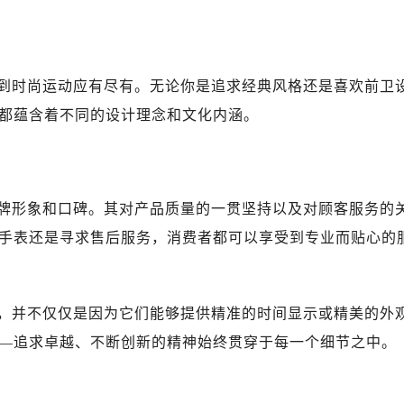
到时尚运动应有尽有。无论你是追求经典风格还是喜欢前卫
都蕴含着不同的设计理念和文化内涵。
牌形象和口碑。其对产品质量的一贯坚持以及对顾客服务的
手表还是寻求售后服务，消费者都可以享受到专业而贴心的
，并不仅仅是因为它们能够提供精准的时间显示或精美的外
—追求卓越、不断创新的精神始终贯穿于每一个细节之中。