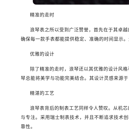
精准的走时
浪琴表之所以受到广泛赞誉，首先在于其卓越
确保每一款手表都能提供稳定、准确的时间显示。
优雅的设计
除了精准的走时，浪琴还以其优雅的设计风格
琴总能将美学与功能完美结合。其设计灵感来源于
精湛的工艺
浪琴表背后的制表工艺同样令人赞叹。从机芯
与专注。采用瑞士制表技术，并且不断追求技术创
靠性。