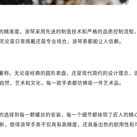
的精准度。浪琴采用先进的制造技术和严格的品质控制流程
无论是日常佩戴还是专业场合，浪琴表都能让人信赖。
著称。无论是经典的圆形表盘，还是现代简约的设计理念，
自然、艺术和文化，每一款手表都仿佛是一件艺术品。
的选择到每一颗螺丝的安装，每一个细节都体现了匠人的精
新，使得浪琴手表不仅具有高精度，还具备出色的耐用性和