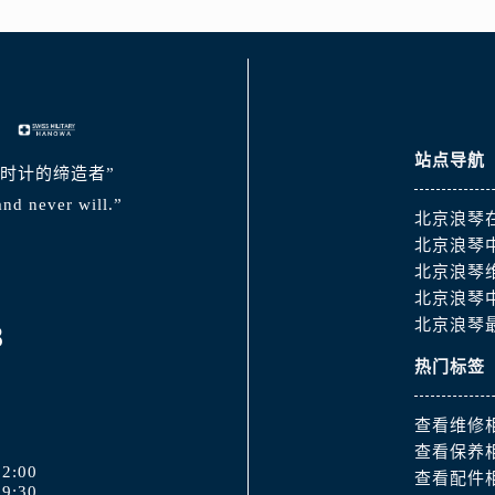
站点导航
典时计的缔造者”
nd never will.”
北京浪琴
北京浪琴
北京浪琴
北京浪琴
北京浪琴
8
热门标签
查看维修
查看保养
2:00
查看配件
9:30