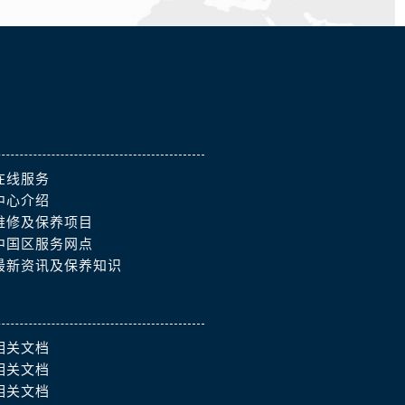
在线服务
中心介绍
维修及保养项目
中国区服务网点
最新资讯及保养知识
相关文档
相关文档
相关文档