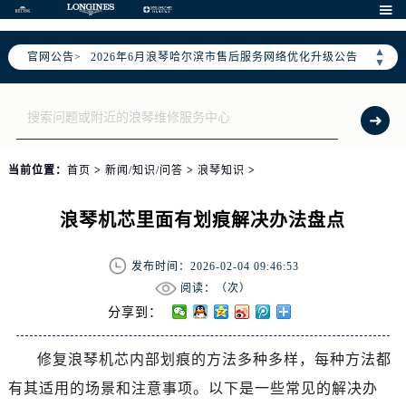

▲
官网公告>
2026年6月浪琴哈尔滨市售后服务网络优化升级公告
▼
2026年6月哈尔滨市浪琴官方售后客户服务热线：400-995-7728
2026年6月浪琴售后服务中心最新网点地址：
哈尔滨市道里区友谊西路600号富力中心T2座写字楼29层03室（需提前预约）
黑龙江省哈尔滨市道里区友谊西路600号富力中心T2座写字楼29层03室室浪琴售后服务中心（需提前预约）
当前位置：
首页
>
新闻/知识/问答
>
浪琴知识
>
节假日正常营业！
浪琴机芯里面有划痕解决办法盘点
发布时间：2026-02-04 09:46:53
阅读：（
次）
分享到：
修复浪琴机芯内部划痕的方法多种多样，每种方法都
有其适用的场景和注意事项。以下是一些常见的解决办