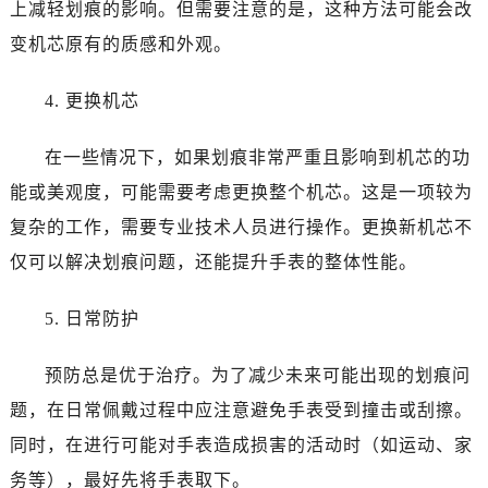
上减轻划痕的影响。但需要注意的是，这种方法可能会改
变机芯原有的质感和外观。
4. 更换机芯
在一些情况下，如果划痕非常严重且影响到机芯的功
能或美观度，可能需要考虑更换整个机芯。这是一项较为
复杂的工作，需要专业技术人员进行操作。更换新机芯不
仅可以解决划痕问题，还能提升手表的整体性能。
5. 日常防护
预防总是优于治疗。为了减少未来可能出现的划痕问
题，在日常佩戴过程中应注意避免手表受到撞击或刮擦。
同时，在进行可能对手表造成损害的活动时（如运动、家
务等），最好先将手表取下。