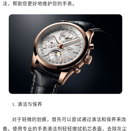
法，帮助您更好地维护您的手表。
1. 清洁与保养
对于轻微的划痕，首先可以尝试通过清洁和保养来改
善。使用专业的手表清洁剂轻轻擦拭机芯表面，去除灰尘