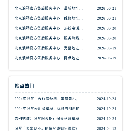
北京浪琴官方售后服务中心｜最新地址与客服电话权威信息公示（2026年6月最新）
2026-06-21
北京浪琴官方售后服务中心｜维修地址及售后热线权威信息公示（2026年6月最新）
2026-06-21
北京浪琴官方售后服务中心｜热线电话及门店地址权威信息公示（2026年6月最新）
2026-06-20
北京浪琴官方售后服务中心｜服务热线及完整地址权威信息公示（2026年6月最新）
2026-06-20
北京浪琴官方售后服务中心｜完整地址与官方电话权威信息公示（2026年6月最新）
2026-06-19
北京浪琴官方售后服务中心｜网点地址和官方热线权威信息公示（2026年6月最新）
2026-06-19
站点热门
2024年浪琴手表行情预测：掌握先机，尽享潮流魅力
2024-10-24
2024年浪琴表新款揭秘：优雅与创新的完美融合
2024-10-24
告别锈迹：浪琴腕表指针保养秘籍揭秘
2024-10-24
浪琴手表出现不走的情况该如何维修？
2024-04-12