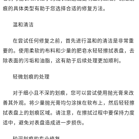
痕的具体类型有助于您选择合适的修复方法。
温和清洁
在尝试任何修复之前，首先进行温和的清洁是非常重
要的。使用柔软的布料和少量的肥皂水轻轻擦拭表盘，去
除表面的污垢和油脂，这有助于后续处理更加顺利。
轻微划痕的处理
对于细小且不深的划痕，您可以尝试使用抛光膏来改
善其外观。将少量抛光膏均匀涂抹在软布上，然后轻轻擦
拭表盘上的划痕区域。请注意，在擦拭过程中要保持力度
适中，避免对表盘造成进一步损伤。
较深划痕的专业修复