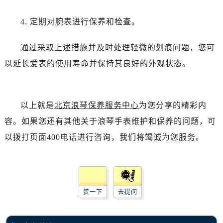
4. 定期对腕表进行保养和检查。
通过采取上述措施并及时处理轻微的划痕问题，您可
以延长爱表的使用寿命并保持其良好的外观状态。
以上就是
北京浪琴保养服务中心
为您分享的精彩内
容。如果您还有其他关于浪琴手表维护和保养的问题，可
以拨打页面400电话进行咨询，我们将竭诚为您服务。
赞一下
去提问