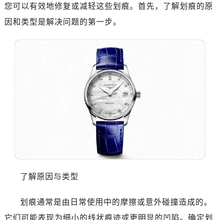
您可以有效地修复或减轻这些划痕。首先，了解划痕的原
因和类型是解决问题的第一步。
了解原因与类型
划痕通常是由日常使用中的摩擦或意外碰撞造成的。
它们可能表现为细小的线状痕迹或更明显的凹陷。确定划