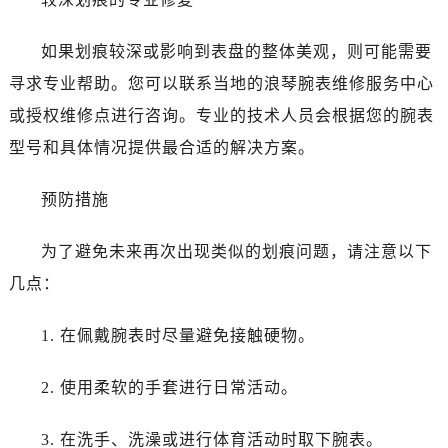
如果划痕较深或影响到表盘的整体美观，则可能需要
寻求专业帮助。您可以联系当地的浪琴腕表维修服务中心
或授权维修点进行咨询。专业的技术人员会根据您的腕表
型号和具体情况提供最合适的解决方案。
预防措施
为了避免未来再次出现类似的划痕问题，请注意以下
几点：
1. 在佩戴腕表时尽量避免接触硬物。
2. 使用柔软的手套进行日常活动。
3. 在洗手、洗澡或进行体育活动时取下腕表。