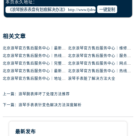
本页永久地址：
一键复制
相关文章
北京浪琴官方售后服务中心｜最新地址与客服电话权威信息公示（2026年6月最新）
北京浪琴官方售后服务中心｜维修地址及售后热线权威信息公示（2026年6月最新）
北京浪琴官方售后服务中心｜热线电话及门店地址权威信息公示（2026年6月最新）
北京浪琴官方售后服务中心｜服务热线及完整地址权威信息公示（2026年6月最新）
北京浪琴官方售后服务中心｜完整地址与官方电话权威信息公示（2026年6月最新）
北京浪琴官方售后服务中心｜网点地址和官方热线权威信息公示（2026年6月最新）
北京浪琴官方售后服务中心｜最新电话及地址权威信息公示（2026年6月最新）
北京浪琴官方售后服务中心｜热线与地址权威信息公示（2026年6月最新）
北京浪琴官方售后服务中心｜地址与联系电话权威信息公示（2026年6月最新）
浪琴手表脏了解决方法大全
上一篇：
浪琴腕表摔坏了处理方法推荐
下一篇：
浪琴手表表针变色解决方法深度解析
最新发布