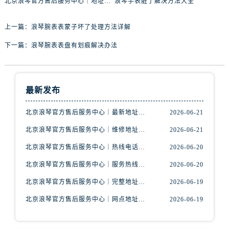
北京浪琴官方售后服务中心｜地址与联系电话权威信息公示（2026年6月最新）
浪琴手表脏了解决方法大全
上一篇：
浪琴腕表表蒙子坏了处理方法详解
下一篇：
浪琴腕表表盘有划痕解决办法
最新发布
北京浪琴官方售后服务中心｜最新地址与客服电话权威信息公示（2026年6月最新）
2026-06-21
北京浪琴官方售后服务中心｜维修地址及售后热线权威信息公示（2026年6月最新）
2026-06-21
北京浪琴官方售后服务中心｜热线电话及门店地址权威信息公示（2026年6月最新）
2026-06-20
北京浪琴官方售后服务中心｜服务热线及完整地址权威信息公示（2026年6月最新）
2026-06-20
北京浪琴官方售后服务中心｜完整地址与官方电话权威信息公示（2026年6月最新）
2026-06-19
北京浪琴官方售后服务中心｜网点地址和官方热线权威信息公示（2026年6月最新）
2026-06-19