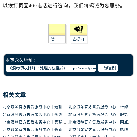
以拨打页面400电话进行咨询，我们将竭诚为您服务。
赞一下
去提问
本页永久地址：
一键复制
相关文章
北京浪琴官方售后服务中心｜最新地址与客服电话权威信息公示（2026年6月最新）
北京浪琴官方售后服务中心｜维修地址及售后热线权威信息公示（2026年6月最新）
北京浪琴官方售后服务中心｜热线电话及门店地址权威信息公示（2026年6月最新）
北京浪琴官方售后服务中心｜服务热线及完整地址权威信息公示（2026年6月最新）
北京浪琴官方售后服务中心｜完整地址与官方电话权威信息公示（2026年6月最新）
北京浪琴官方售后服务中心｜网点地址和官方热线权威信息公示（2026年6月最新）
北京浪琴官方售后服务中心｜最新电话及地址权威信息公示（2026年6月最新）
北京浪琴官方售后服务中心｜热线与地址权威信息公示（2026年6月最新）