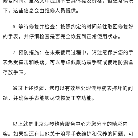
修复时间。虽然文中提到不要具体提及价格，但通常情况
下，这些信息会由维修人员提供。
6. 等待修复并检查：按照约定的时间前往取回修复好
的手表，并仔细检查是否完全恢复到正常使用状态。
7. 预防措施：在未来使用过程中，请注意保护您的手
表免受撞击和跌落。可以考虑佩戴防震手链或使用防震盒
存放手表。
通过上述步骤，您可以有效地处理浪琴腕表摔坏的问
题，并确保手表能够尽快恢复正常功能。
以上就是
北京浪琴维修服务中心
为您分享的精彩内
容。如果您还有其他关于浪琴手表维护和保养的问题，可