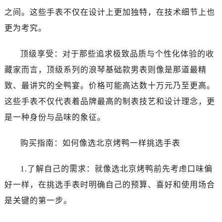
之间。这些手表不仅在设计上更加独特，在技术细节上也
更为考究。
顶级享受：对于那些追求极致品质与个性化体验的收
藏家而言，顶级系列的浪琴基础款男表则像是那道最精
致、最讲究的全鸭宴。价格可能高达数十万元乃至更高。
这些手表不仅代表着品牌最高的制表技艺和设计理念，更
是一种身份与品味的象征。
购买指南：如何像选北京烤鸭一样挑选手表
1.了解自己的需求：就像选北京烤鸭前先考虑口味偏
好一样，在挑选手表时明确自己的预算、喜好和使用场合
是关键的第一步。