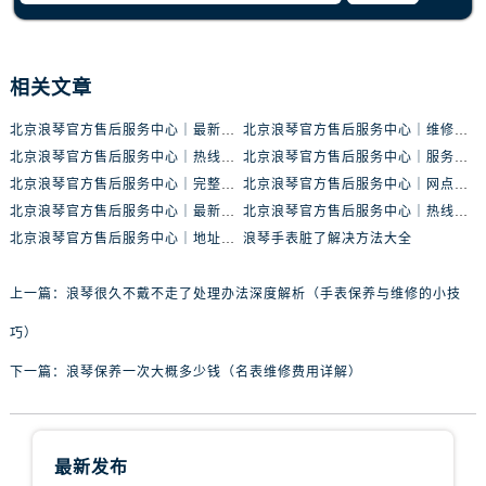
相关文章
北京浪琴官方售后服务中心｜最新地址与客服电话权威信息公示（2026年6月最新）
北京浪琴官方售后服务中心｜维修地址及售后热线权威信息公示（2026年6月最新）
北京浪琴官方售后服务中心｜热线电话及门店地址权威信息公示（2026年6月最新）
北京浪琴官方售后服务中心｜服务热线及完整地址权威信息公示（2026年6月最新）
北京浪琴官方售后服务中心｜完整地址与官方电话权威信息公示（2026年6月最新）
北京浪琴官方售后服务中心｜网点地址和官方热线权威信息公示（2026年6月最新）
北京浪琴官方售后服务中心｜最新电话及地址权威信息公示（2026年6月最新）
北京浪琴官方售后服务中心｜热线与地址权威信息公示（2026年6月最新）
北京浪琴官方售后服务中心｜地址与联系电话权威信息公示（2026年6月最新）
浪琴手表脏了解决方法大全
上一篇：
浪琴很久不戴不走了处理办法深度解析（手表保养与维修的小技
巧）
下一篇：
浪琴保养一次大概多少钱（名表维修费用详解）
最新发布