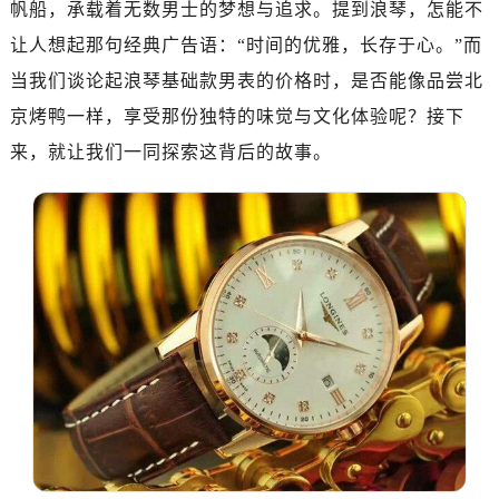
帆船，承载着无数男士的梦想与追求。提到浪琴，怎能不
让人想起那句经典广告语：“时间的优雅，长存于心。”而
当我们谈论起浪琴基础款男表的价格时，是否能像品尝北
京烤鸭一样，享受那份独特的味觉与文化体验呢？接下
来，就让我们一同探索这背后的故事。