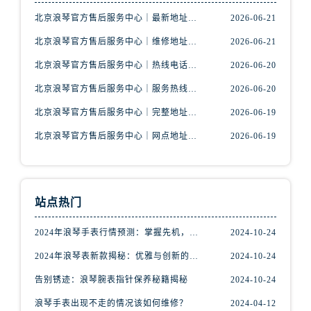
北京浪琴官方售后服务中心｜最新地址与客服电话权威信息公示（2026年6月最新）
2026-06-21
北京浪琴官方售后服务中心｜维修地址及售后热线权威信息公示（2026年6月最新）
2026-06-21
北京浪琴官方售后服务中心｜热线电话及门店地址权威信息公示（2026年6月最新）
2026-06-20
北京浪琴官方售后服务中心｜服务热线及完整地址权威信息公示（2026年6月最新）
2026-06-20
北京浪琴官方售后服务中心｜完整地址与官方电话权威信息公示（2026年6月最新）
2026-06-19
北京浪琴官方售后服务中心｜网点地址和官方热线权威信息公示（2026年6月最新）
2026-06-19
站点热门
2024年浪琴手表行情预测：掌握先机，尽享潮流魅力
2024-10-24
2024年浪琴表新款揭秘：优雅与创新的完美融合
2024-10-24
告别锈迹：浪琴腕表指针保养秘籍揭秘
2024-10-24
浪琴手表出现不走的情况该如何维修？
2024-04-12