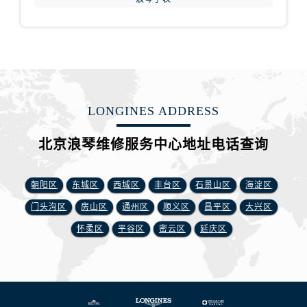
LONGINES ADDRESS
北京浪琴维修服务中心地址电话查询
朝阳区
东城区
西城区
丰台区
石景山区
海淀区
门头沟区
房山区
通州区
顺义区
昌平区
大兴区
怀柔区
平谷区
密云区
延庆区