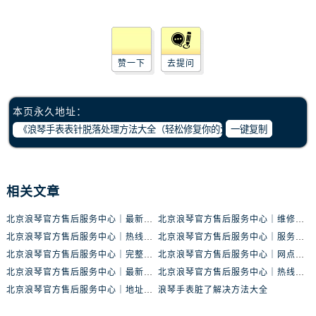
赞一下
去提问
本页永久地址：
一键复制
相关文章
北京浪琴官方售后服务中心｜最新地址与客服电话权威信息公示（2026年6月最新）
北京浪琴官方售后服务中心｜维修地址及售后热线权威信息公示（2026年6月最新）
北京浪琴官方售后服务中心｜热线电话及门店地址权威信息公示（2026年6月最新）
北京浪琴官方售后服务中心｜服务热线及完整地址权威信息公示（2026年6月最新）
北京浪琴官方售后服务中心｜完整地址与官方电话权威信息公示（2026年6月最新）
北京浪琴官方售后服务中心｜网点地址和官方热线权威信息公示（2026年6月最新）
北京浪琴官方售后服务中心｜最新电话及地址权威信息公示（2026年6月最新）
北京浪琴官方售后服务中心｜热线与地址权威信息公示（2026年6月最新）
北京浪琴官方售后服务中心｜地址与联系电话权威信息公示（2026年6月最新）
浪琴手表脏了解决方法大全