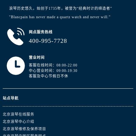
浪琴历史悠久，始创于1735年，被誉为“经典时计的缔造者”
"Blancpain has never made a quartz watch and never will.”
网点服务热线
400-995-7728
营业时间
客服在线时间：08:00-22:00
中心营业时间：09:00-19:30
客服及中心节假日不休
站点导航
北京浪琴在线服务
北京浪琴中心介绍
北京浪琴维修及保养项目