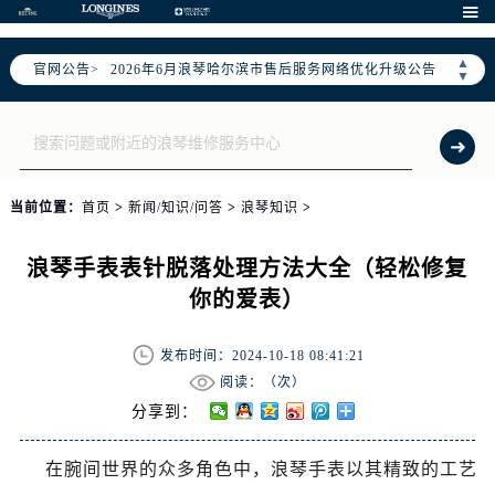

▲
官网公告>
2026年6月浪琴哈尔滨市售后服务网络优化升级公告
▼
2026年6月哈尔滨市浪琴官方售后客户服务热线：400-995-7728
2026年6月浪琴售后服务中心最新网点地址：
哈尔滨市道里区友谊西路600号富力中心T2座写字楼29层03室（需提前预约）
黑龙江省哈尔滨市道里区友谊西路600号富力中心T2座写字楼29层03室室浪琴售后服务中心（需提前预约）
当前位置：
首页
>
新闻/知识/问答
>
浪琴知识
>
节假日正常营业！
浪琴手表表针脱落处理方法大全（轻松修复
你的爱表）
发布时间：2024-10-18 08:41:21
阅读：（
次）
分享到：
在腕间世界的众多角色中，浪琴手表以其精致的工艺