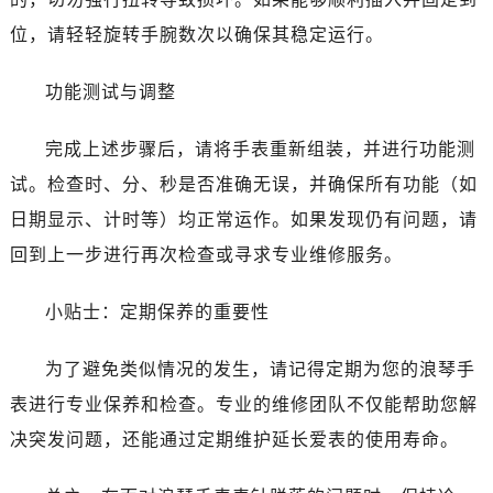
位，请轻轻旋转手腕数次以确保其稳定运行。
功能测试与调整
完成上述步骤后，请将手表重新组装，并进行功能测
试。检查时、分、秒是否准确无误，并确保所有功能（如
日期显示、计时等）均正常运作。如果发现仍有问题，请
回到上一步进行再次检查或寻求专业维修服务。
小贴士：定期保养的重要性
为了避免类似情况的发生，请记得定期为您的浪琴手
表进行专业保养和检查。专业的维修团队不仅能帮助您解
决突发问题，还能通过定期维护延长爱表的使用寿命。