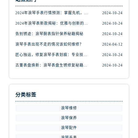
2024年浪琴手表行情预测：掌握先机，尽享潮流魅力
2024-10-24
2024年浪琴表新款揭秘：优雅与创新的完美融合
2024-10-24
告别锈迹：浪琴腕表指针保养秘籍揭秘
2024-10-24
浪琴手表出现不走的情况该如何维修？
2024-04-12
匠心独运，修复浪琴手表划痕：专业技巧大揭秘
2024-10-24
古董表盘焕新：浪琴表盘生锈修复秘籍揭秘
2024-10-24
分类标签
浪琴维修
浪琴保养
浪琴配件
浪琴手表