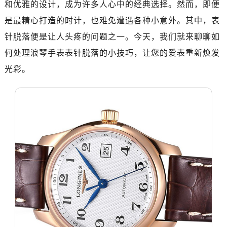
和优雅的设计，成为许多人心中的经典选择。然而，即便
是最精心打造的时计，也难免遭遇各种小意外。其中，表
针脱落便是让人头疼的问题之一。今天，我们就来聊聊如
何处理浪琴手表表针脱落的小技巧，让您的爱表重新焕发
光彩。