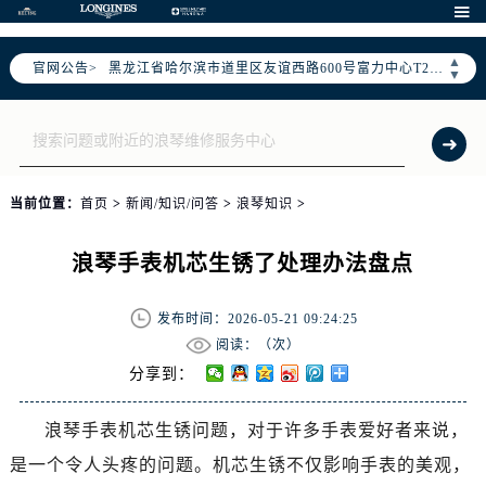
2026年6月浪琴售后服务中心最新网点地址：

哈尔滨市道里区友谊西路600号富力中心T2座写字楼29层03室（需提前预约）
▲
官网公告>
黑龙江省哈尔滨市道里区友谊西路600号富力中心T2座写字楼29层03室室浪琴售后服务中心（需提前预约）
▼
节假日正常营业！
当前位置：
首页
>
新闻/知识/问答
>
浪琴知识
>
浪琴手表机芯生锈了处理办法盘点
发布时间：2026-05-21 09:24:25
阅读：（
次）
分享到：
浪琴手表机芯生锈问题，对于许多手表爱好者来说，
是一个令人头疼的问题。机芯生锈不仅影响手表的美观，