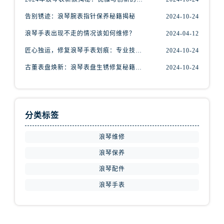
告别锈迹：浪琴腕表指针保养秘籍揭秘
2024-10-24
浪琴手表出现不走的情况该如何维修？
2024-04-12
匠心独运，修复浪琴手表划痕：专业技巧大揭秘
2024-10-24
古董表盘焕新：浪琴表盘生锈修复秘籍揭秘
2024-10-24
分类标签
浪琴维修
浪琴保养
浪琴配件
浪琴手表