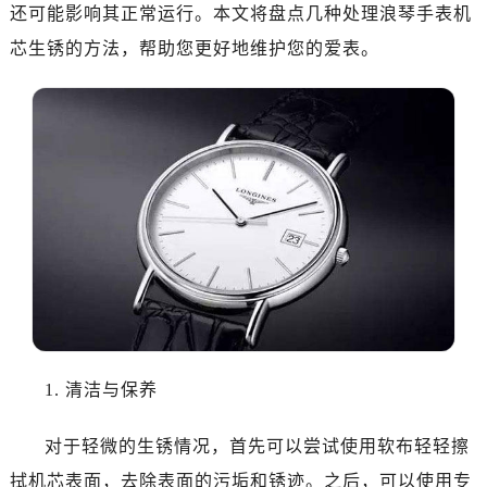
还可能影响其正常运行。本文将盘点几种处理浪琴手表机
芯生锈的方法，帮助您更好地维护您的爱表。
1. 清洁与保养
对于轻微的生锈情况，首先可以尝试使用软布轻轻擦
拭机芯表面，去除表面的污垢和锈迹。之后，可以使用专