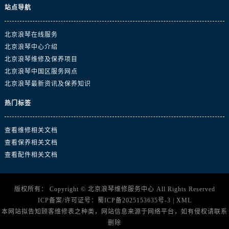
站点导航
北京浪琴在线服务
北京浪琴中心介绍
北京浪琴维修及保养项目
北京浪琴中国区服务网点
北京浪琴最新资讯及保养知识
热门标签
查看维修相关文档
查看保养相关文档
查看配件相关文档
版权所有：
Copyright ©
北京浪琴维修服务中心
All Rights Reserved
ICP备案/许可证号：
蜀ICP备2025153635号-3
|
XML
本网站拟告知顾客维修表之种类，网站信息来源于网络平台，如有侵权请联系
删除