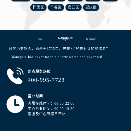
怀柔区
平谷区
密云区
延庆区
浪琴历史悠久，始创于1735年，被誉为“经典时计的缔造者”
"Blancpain has never made a quartz watch and never will.”
网点服务热线
400-995-7728
营业时间
客服在线时间：08:00-22:00
中心营业时间：09:00-19:30
客服及中心节假日不休