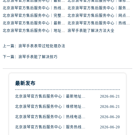
北京浪琴官方售后服务中心｜最新地址与客服电话权威信息公示（2026年6月最新）
北京浪琴官方售后服务中心｜维修地址及售后热线权威信息公示（2026年6月最新）
北京浪琴官方售后服务中心｜热线电话及门店地址权威信息公示（2026年6月最新）
北京浪琴官方售后服务中心｜服务热线及完整地址权威信息公示（2026年6月最新）
北京浪琴官方售后服务中心｜完整地址与官方电话权威信息公示（2026年6月最新）
北京浪琴官方售后服务中心｜网点地址和官方热线权威信息公示（2026年6月最新）
北京浪琴官方售后服务中心｜最新电话及地址权威信息公示（2026年6月最新）
北京浪琴官方售后服务中心｜热线与地址权威信息公示（2026年6月最新）
北京浪琴官方售后服务中心｜地址与联系电话权威信息公示（2026年6月最新）
浪琴手表脏了解决方法大全
上一篇：
浪琴手表表带过短处理办法
下一篇：
浪琴手表脏了解决技巧
最新发布
北京浪琴官方售后服务中心｜最新地址与客服电话权威信息公示（2026年6月最新）
2026-06-21
北京浪琴官方售后服务中心｜维修地址及售后热线权威信息公示（2026年6月最新）
2026-06-21
北京浪琴官方售后服务中心｜热线电话及门店地址权威信息公示（2026年6月最新）
2026-06-20
北京浪琴官方售后服务中心｜服务热线及完整地址权威信息公示（2026年6月最新）
2026-06-20