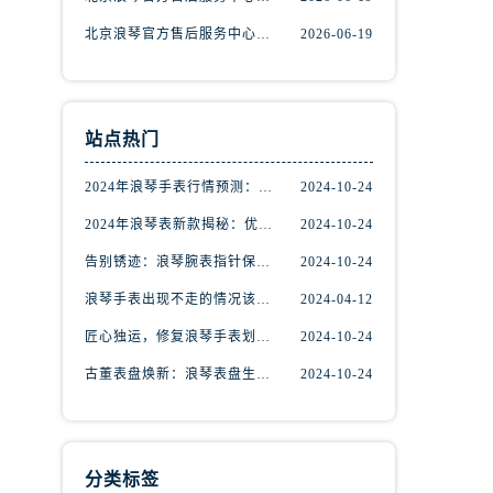
北京浪琴官方售后服务中心｜网点地址和官方热线权威信息公示（2026年6月最新）
2026-06-19
站点热门
2024年浪琴手表行情预测：掌握先机，尽享潮流魅力
2024-10-24
2024年浪琴表新款揭秘：优雅与创新的完美融合
2024-10-24
告别锈迹：浪琴腕表指针保养秘籍揭秘
2024-10-24
浪琴手表出现不走的情况该如何维修？
2024-04-12
匠心独运，修复浪琴手表划痕：专业技巧大揭秘
2024-10-24
古董表盘焕新：浪琴表盘生锈修复秘籍揭秘
2024-10-24
分类标签