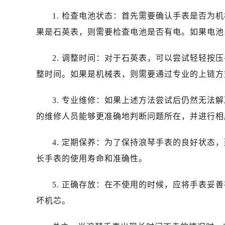
1. 检查电池状态：首先需要确认手表是否为
果是石英表，则需要检查电池是否有电。如果电池
2. 调整时间：对于石英表，可以尝试轻轻按
整时间。如果是机械表，则需要通过专业的上链方
3. 专业维修：如果上述方法尝试后仍然无法
的维修人员能够更准确地判断问题所在，并进行相
4. 定期保养：为了保持浪琴手表的良好状态
长手表的使用寿命和准确性。
5. 正确存放：在不使用的时候，应将手表妥
坏机芯。