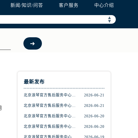
新闻/知识/问答
客户服务
中心介绍
▲
▼
预约）
最新发布
北京浪琴官方售后服务中心｜最新地址与客服电话权威信息公示（2026年6月最新）
2026-06-21
北京浪琴官方售后服务中心｜维修地址及售后热线权威信息公示（2026年6月最新）
2026-06-21
用
北京浪琴官方售后服务中心｜热线电话及门店地址权威信息公示（2026年6月最新）
2026-06-20
北京浪琴官方售后服务中心｜服务热线及完整地址权威信息公示（2026年6月最新）
2026-06-20
北京浪琴官方售后服务中心｜完整地址与官方电话权威信息公示（2026年6月最新）
2026-06-19