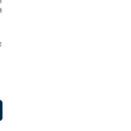
则
性
可