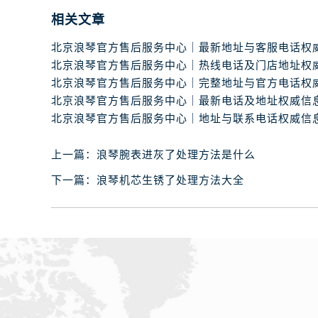
相关文章
上一篇：
浪琴腕表进灰了处理方法是什么
下一篇：
浪琴机芯生锈了处理方法大全