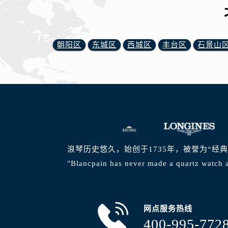
朝阳区
东城区
西城区
丰台区
石景山
浪琴历史悠久，始创于1735年，被誉为“经
"Blancpain has never made a quartz watch a
网点服务热线
400-995-772