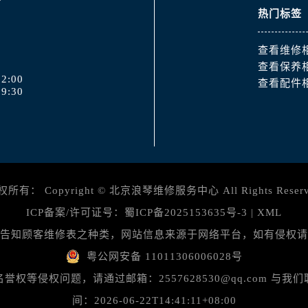
热门标签
查看维修
查看保养
2:00
查看配件
9:30
权所有：
Copyright ©
北京浪琴维修服务中心
All Rights Reser
ICP备案/许可证号：
蜀ICP备2025153635号-3
|
XML
告知顾客维修表之种类，网站信息来源于网络平台，如有侵权请
粤公网安备 11011306006028号
等侵权问题，请通过邮箱：2557628530@qq.com 
间：2026-06-22T14:41:11+08:00