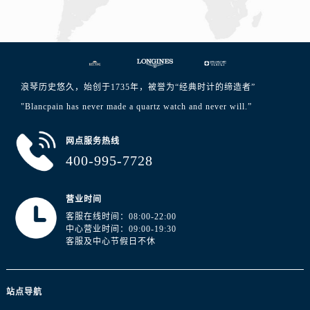
浪琴历史悠久，始创于1735年，被誉为“经典时计的缔造者”
"Blancpain has never made a quartz watch and never will.”
网点服务热线
400-995-7728
营业时间
客服在线时间：08:00-22:00
中心营业时间：09:00-19:30
客服及中心节假日不休
站点导航