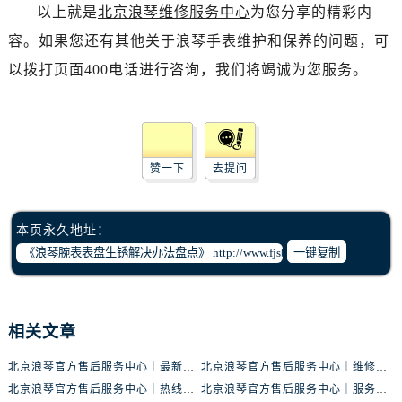
以上就是
北京浪琴维修服务中心
为您分享的精彩内
容。如果您还有其他关于浪琴手表维护和保养的问题，可
以拨打页面400电话进行咨询，我们将竭诚为您服务。
赞一下
去提问
本页永久地址：
一键复制
相关文章
北京浪琴官方售后服务中心｜最新地址与客服电话权威信息公示（2026年6月最新）
北京浪琴官方售后服务中心｜维修地址及售后热线权威信息公示（2026年6月最新）
北京浪琴官方售后服务中心｜热线电话及门店地址权威信息公示（2026年6月最新）
北京浪琴官方售后服务中心｜服务热线及完整地址权威信息公示（2026年6月最新）