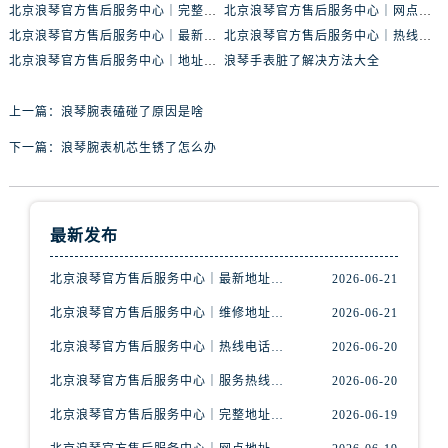
北京浪琴官方售后服务中心｜完整地址与官方电话权威信息公示（2026年6月最新）
北京浪琴官方售后服务中心｜网点地址和官方热线权威信息公示（2026年6月最新）
北京浪琴官方售后服务中心｜最新电话及地址权威信息公示（2026年6月最新）
北京浪琴官方售后服务中心｜热线与地址权威信息公示（2026年6月最新）
北京浪琴官方售后服务中心｜地址与联系电话权威信息公示（2026年6月最新）
浪琴手表脏了解决方法大全
上一篇：
浪琴腕表磕碰了原因是啥
下一篇：
浪琴腕表机芯生锈了怎么办
最新发布
北京浪琴官方售后服务中心｜最新地址与客服电话权威信息公示（2026年6月最新）
2026-06-21
北京浪琴官方售后服务中心｜维修地址及售后热线权威信息公示（2026年6月最新）
2026-06-21
北京浪琴官方售后服务中心｜热线电话及门店地址权威信息公示（2026年6月最新）
2026-06-20
北京浪琴官方售后服务中心｜服务热线及完整地址权威信息公示（2026年6月最新）
2026-06-20
北京浪琴官方售后服务中心｜完整地址与官方电话权威信息公示（2026年6月最新）
2026-06-19