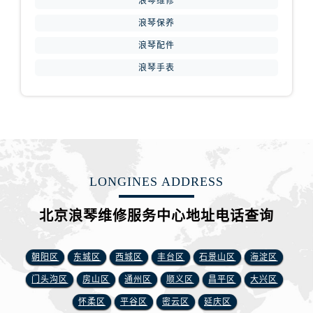
浪琴维修
浪琴保养
浪琴配件
浪琴手表
LONGINES ADDRESS
北京浪琴维修服务中心地址电话查询
朝阳区
东城区
西城区
丰台区
石景山区
海淀区
门头沟区
房山区
通州区
顺义区
昌平区
大兴区
怀柔区
平谷区
密云区
延庆区