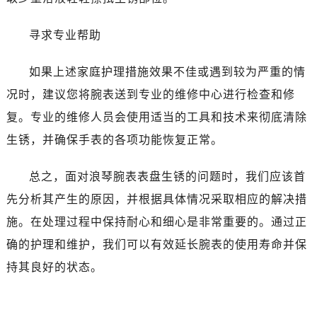
寻求专业帮助
如果上述家庭护理措施效果不佳或遇到较为严重的情
况时，建议您将腕表送到专业的维修中心进行检查和修
复。专业的维修人员会使用适当的工具和技术来彻底清除
生锈，并确保手表的各项功能恢复正常。
总之，面对浪琴腕表表盘生锈的问题时，我们应该首
先分析其产生的原因，并根据具体情况采取相应的解决措
施。在处理过程中保持耐心和细心是非常重要的。通过正
确的护理和维护，我们可以有效延长腕表的使用寿命并保
持其良好的状态。