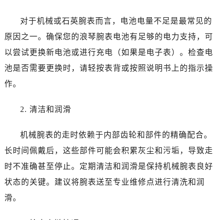
对于机械或石英腕表而言，电池电量不足是最常见的
原因之一。确保您的浪琴腕表电池有足够的电力支持，可
以尝试更换新电池或进行充电（如果是电子表）。检查电
池是否需要更换时，请轻按表背或按照说明书上的指示操
作。
2. 清洁和润滑
机械腕表的走时依赖于内部齿轮和部件的精确配合。
长时间佩戴后，这些部件可能会积累灰尘和污垢，导致走
时不准确甚至停止。定期清洁和润滑是保持机械腕表良好
状态的关键。建议将腕表送至专业维修点进行清洗和润
滑。