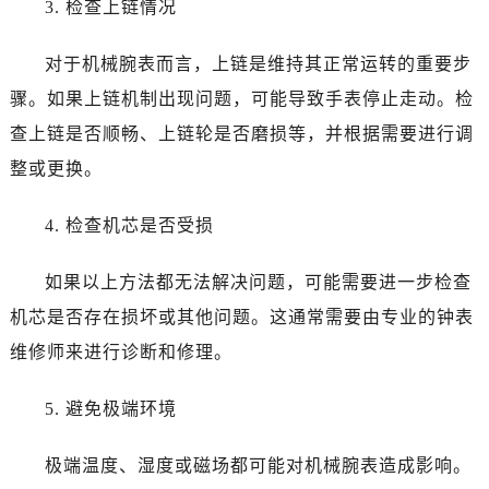
3. 检查上链情况
对于机械腕表而言，上链是维持其正常运转的重要步
骤。如果上链机制出现问题，可能导致手表停止走动。检
查上链是否顺畅、上链轮是否磨损等，并根据需要进行调
整或更换。
4. 检查机芯是否受损
如果以上方法都无法解决问题，可能需要进一步检查
机芯是否存在损坏或其他问题。这通常需要由专业的钟表
维修师来进行诊断和修理。
5. 避免极端环境
极端温度、湿度或磁场都可能对机械腕表造成影响。