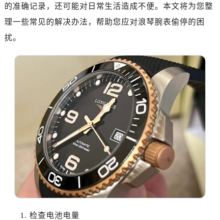
的准确记录，还可能对日常生活造成不便。本文将为您整
理一些常见的解决办法，帮助您应对浪琴腕表偷停的困
扰。
1. 检查电池电量