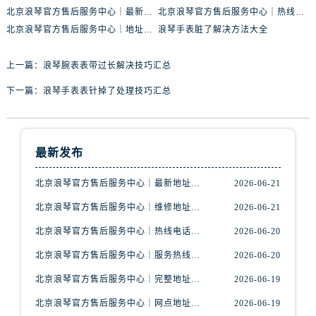
北京浪琴官方售后服务中心｜最新电话及地址权威信息公示（2026年6月最新）
北京浪琴官方售后服务中心｜热线与地址权威信息公示（2026年6月最新）
北京浪琴官方售后服务中心｜地址与联系电话权威信息公示（2026年6月最新）
浪琴手表脏了解决方法大全
上一篇：
浪琴腕表表带过长解决技巧汇总
下一篇：
浪琴手表表针掉了处理技巧汇总
最新发布
北京浪琴官方售后服务中心｜最新地址与客服电话权威信息公示（2026年6月最新）
2026-06-21
北京浪琴官方售后服务中心｜维修地址及售后热线权威信息公示（2026年6月最新）
2026-06-21
北京浪琴官方售后服务中心｜热线电话及门店地址权威信息公示（2026年6月最新）
2026-06-20
北京浪琴官方售后服务中心｜服务热线及完整地址权威信息公示（2026年6月最新）
2026-06-20
北京浪琴官方售后服务中心｜完整地址与官方电话权威信息公示（2026年6月最新）
2026-06-19
北京浪琴官方售后服务中心｜网点地址和官方热线权威信息公示（2026年6月最新）
2026-06-19