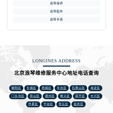
浪琴保养
浪琴配件
浪琴手表
LONGINES ADDRESS
北京浪琴维修服务中心地址电话查询
朝阳区
东城区
西城区
丰台区
石景山区
海淀区
门头沟区
房山区
通州区
顺义区
昌平区
大兴区
怀柔区
平谷区
密云区
延庆区