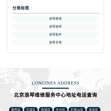
分类标签
浪琴维修
浪琴保养
浪琴配件
浪琴手表
LONGINES ADDRESS
北京浪琴维修服务中心地址电话查询
朝阳区
东城区
西城区
丰台区
石景山区
海淀区