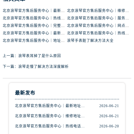
北京浪琴官方售后服务中心｜最新地址与客服电话权威信息公示（2026年6月最新）
北京浪琴官方售后服务中心｜维修地址及售后热线权威信息公示（2026年6月最新）
北京浪琴官方售后服务中心｜热线电话及门店地址权威信息公示（2026年6月最新）
北京浪琴官方售后服务中心｜服务热线及完整地址权威信息公示（2026年6月最新）
北京浪琴官方售后服务中心｜完整地址与官方电话权威信息公示（2026年6月最新）
北京浪琴官方售后服务中心｜网点地址和官方热线权威信息公示（2026年6月最新）
北京浪琴官方售后服务中心｜最新电话及地址权威信息公示（2026年6月最新）
北京浪琴官方售后服务中心｜热线与地址权威信息公示（2026年6月最新）
北京浪琴官方售后服务中心｜地址与联系电话权威信息公示（2026年6月最新）
浪琴手表脏了解决方法大全
上一篇：
浪琴表耳掉了是什么原因
下一篇：
浪琴走慢了解决方法深度解析
最新发布
北京浪琴官方售后服务中心｜最新地址与客服电话权威信息公示（2026年6月最新）
2026-06-21
北京浪琴官方售后服务中心｜维修地址及售后热线权威信息公示（2026年6月最新）
2026-06-21
北京浪琴官方售后服务中心｜热线电话及门店地址权威信息公示（2026年6月最新）
2026-06-20