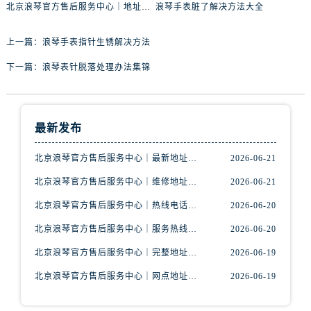
北京浪琴官方售后服务中心｜地址与联系电话权威信息公示（2026年6月最新）
浪琴手表脏了解决方法大全
上一篇：
浪琴手表指针生锈解决方法
下一篇：
浪琴表针脱落处理办法集锦
最新发布
北京浪琴官方售后服务中心｜最新地址与客服电话权威信息公示（2026年6月最新）
2026-06-21
北京浪琴官方售后服务中心｜维修地址及售后热线权威信息公示（2026年6月最新）
2026-06-21
北京浪琴官方售后服务中心｜热线电话及门店地址权威信息公示（2026年6月最新）
2026-06-20
北京浪琴官方售后服务中心｜服务热线及完整地址权威信息公示（2026年6月最新）
2026-06-20
北京浪琴官方售后服务中心｜完整地址与官方电话权威信息公示（2026年6月最新）
2026-06-19
北京浪琴官方售后服务中心｜网点地址和官方热线权威信息公示（2026年6月最新）
2026-06-19