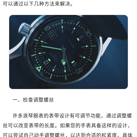
可以通过以下几种方法来解决。
一、检查调整螺丝
许多浪琴腕表的表带设计有可调节功能，通过调整螺
丝可以改变表带的长度。如果您的手表具备这样的设计，
可以尝试自己动手调整螺丝，以达到合适的松紧度。具体