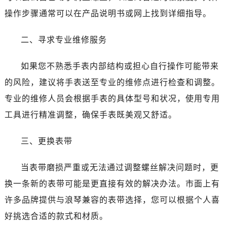
操作步骤通常可以在产品说明书或网上找到详细指导。
二、寻求专业维修服务
如果您不熟悉手表内部结构或担心自行操作可能带来
的风险，建议将手表送至专业的维修点进行检查和调整。
专业的维修人员会根据手表的具体型号和状况，使用专用
工具进行精准调整，确保手表既美观又舒适。
三、更换表带
当表带磨损严重或无法通过调整螺丝解决问题时，更
换一条新的表带可能是更直接有效的解决办法。市面上有
许多品牌提供与浪琴兼容的表带选择，您可以根据个人喜
好挑选合适的款式和材质。