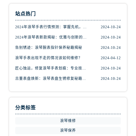
站点热门
2024年浪琴手表行情预测：掌握先机，尽享潮流魅力
2024-10-24
2024年浪琴表新款揭秘：优雅与创新的完美融合
2024-10-24
告别锈迹：浪琴腕表指针保养秘籍揭秘
2024-10-24
浪琴手表出现不走的情况该如何维修？
2024-04-12
匠心独运，修复浪琴手表划痕：专业技巧大揭秘
2024-10-24
古董表盘焕新：浪琴表盘生锈修复秘籍揭秘
2024-10-24
分类标签
浪琴维修
浪琴保养