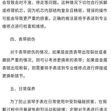
会导致走时不准、停走等问题。这种情况下切勿自行拆解
或修理机芯，因为机芯内部结构复杂且精密，错误的操作
可能会导致更严重的损害。正确的做法是将手表送到专业
维修点进行检查和维修。
四、表带损伤
对于表带损伤的情况，如果是皮质表带出现裂纹或者
磨损严重的情况，则可以考虑更换新的表带；如果是金属
表链出现断裂，则需要将手表送到专业维修点进行焊接或
更换新链节。
五、日常保养
为了防止浪琴手表在日常使用中受到磕碰损害，在佩
戴过程中尽量避免剧烈运动和碰撞；定期对手表进行清洁