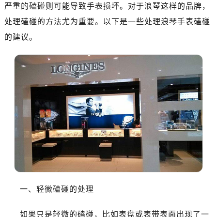
严重的磕碰则可能导致手表损坏。对于浪琴这样的品牌，
处理磕碰的方法尤为重要。以下是一些处理浪琴手表磕碰
的建议。
一、轻微磕碰的处理
如果只是轻微的磕碰，比如表盘或表带表面出现了一