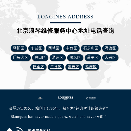
LONGINES ADDRESS
北京浪琴维修服务中心地址电话查询
朝阳区
东城区
西城区
丰台区
石景山区
海淀区
门头沟区
房山区
通州区
顺义区
昌平区
大兴区
怀柔区
平谷区
密云区
延庆区
浪琴历史悠久，始创于1735年，被誉为“经典时计的缔造者”
"Blancpain has never made a quartz watch and never will.”