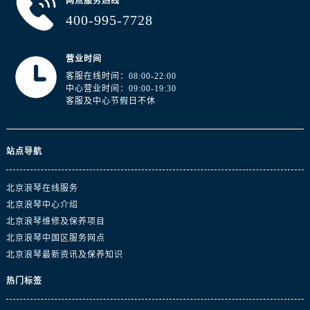
网点服务热线
400-995-7728
营业时间
客服在线时间：08:00-22:00
中心营业时间：09:00-19:30
客服及中心节假日不休
站点导航
北京浪琴在线服务
北京浪琴中心介绍
北京浪琴维修及保养项目
北京浪琴中国区服务网点
北京浪琴最新资讯及保养知识
热门标签