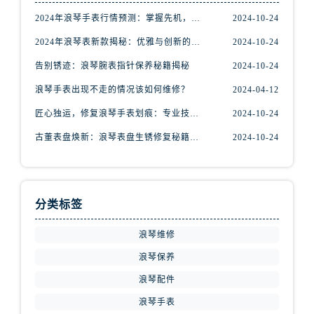
2024年浪琴手表行情预测：掌握先机，尽享潮流魅力
2024-10-24
2024年浪琴表新款揭秘：优雅与创新的完美融合
2024-10-24
告别锈迹：浪琴腕表指针保养秘籍揭秘
2024-10-24
浪琴手表出现不走的情况该如何维修？
2024-04-12
匠心独运，修复浪琴手表划痕：专业技巧大揭秘
2024-10-24
古董表盘焕新：浪琴表盘生锈修复秘籍揭秘
2024-10-24
分类标签
浪琴维修
浪琴保养
浪琴配件
浪琴手表