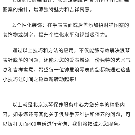
图案的指针，增添独特魅力和吉祥寓意。
2.个性化装饰：在手表表面或后盖添加招财猫图案的
装饰物或刻字，提升个性化水平和视觉吸引力。
通过以上技巧和方法的应用，不仅能够有效解决浪琴
表针脱落的问题，还能为您的爱表增添一份独特的艺术气
息和吉祥寓意。希望每一位钟爱浪琴表的您都能通过这些
小技巧让时间之轮重新转动起来！
以上就是
北京浪琴保养服务中心
为您分享的精彩内
容。如果您还有其他关于浪琴手表维护和保养的问题，可
以拨打页面400电话进行咨询，我们将竭诚为您服务。