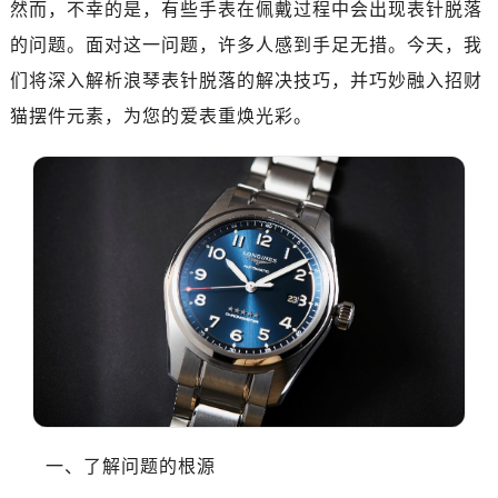
然而，不幸的是，有些手表在佩戴过程中会出现表针脱落
的问题。面对这一问题，许多人感到手足无措。今天，我
们将深入解析浪琴表针脱落的解决技巧，并巧妙融入招财
猫摆件元素，为您的爱表重焕光彩。
一、了解问题的根源