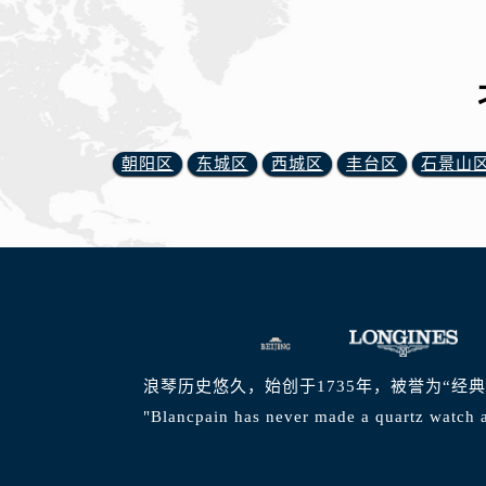
朝阳区
东城区
西城区
丰台区
石景山
浪琴历史悠久，始创于1735年，被誉为“经
"Blancpain has never made a quartz watch a