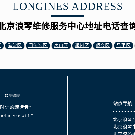
LONGINES ADDRESS
北京浪琴维修服务中心地址电话查
区
海淀区
门头沟区
房山区
通州区
顺义区
昌平区
站点导航
典时计的缔造者”
nd never will.”
北京浪琴
北京浪琴
北京浪琴