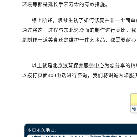
环境等都是延长手表寿命的有效措施。
综上所述，浪琴生锈了如何修复并非一个简单
通过将这一过程与东北烤冷面的制作进行类比，我
是制作一道美食还是维护一件艺术品，都需要耐心
以上就是
北京浪琴保养服务中心
为您分享的精
以拨打页面400电话进行咨询，我们将竭诚为您服
赞
本页永久地址：