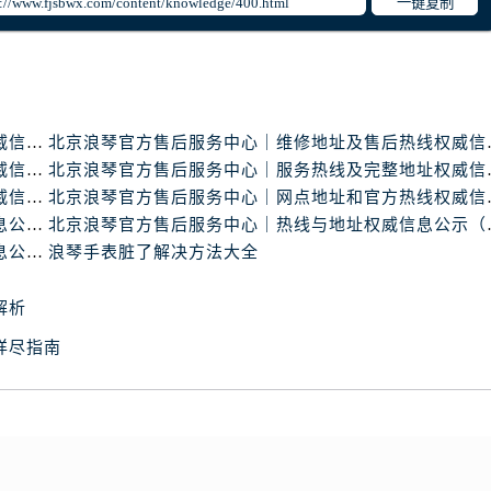
一键复制
北京浪琴官方售后服务中心｜最新地址与客服电话权威信息公示（2026年6月最新）
北京浪琴官方售后服务
北京浪琴官方售后服务中心｜热线电话及门店地址权威信息公示（2026年6月最新）
北京浪琴官方售后服务
北京浪琴官方售后服务中心｜完整地址与官方电话权威信息公示（2026年6月最新）
北京浪琴官方售后服务
北京浪琴官方售后服务中心｜最新电话及地址权威信息公示（2026年6月最新）
北京浪琴官方售后服
北京浪琴官方售后服务中心｜地址与联系电话权威信息公示（2026年6月最新）
浪琴手表脏了解决方法大全
解析
详尽指南