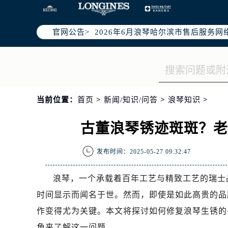
官网公告>
2026年6月浪琴哈尔滨市售后服务
2026年6月哈尔滨市浪琴官方售后客户服
2026年6月浪琴售后服务中心最新网
哈尔滨市道里区友谊西路600号富力中
黑龙江省哈尔滨市道里区友谊西路60
当前位置：
首页
>
新闻/知识/问答
>
浪琴知识
>
节假日正常营业！
古董浪琴锈迹斑斑？
发布时间：2025-05-27 09:32:47
浪琴，一个承载着百年工艺与精致工艺的瑞士
时间显示而闻名于世。然而，即使是如此高贵的品
作变得尤为关键。本文将探讨如何修复浪琴生锈的
角来了解这一问题。