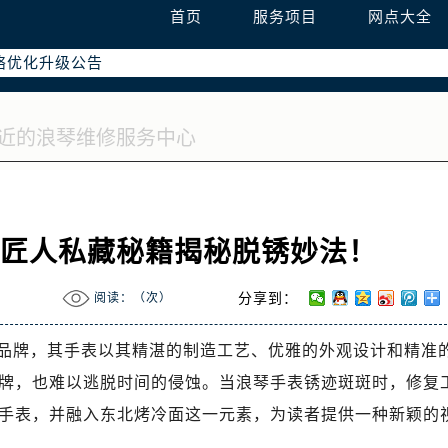
首页
服务项目
网点大全
网络优化升级公告
务热线：400-995-7728
点地址：
心T2座写字楼29层03室（需提前预约）
0号富力中心T2座写字楼29层03室室浪琴售后服务中心（需提前
老匠人私藏秘籍揭秘脱锈妙法！
阅读：（
次）
分享到：
品牌，其手表以其精湛的制造工艺、优雅的外观设计和精准
牌，也难以逃脱时间的侵蚀。当浪琴手表锈迹斑斑时，修复
手表，并融入东北烤冷面这一元素，为读者提供一种新颖的