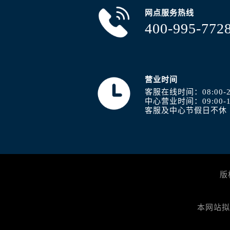
网点服务热线
400-995-772
营业时间
客服在线时间：08:00-2
中心营业时间：09:00-1
客服及中心节假日不休
版
本网站拟