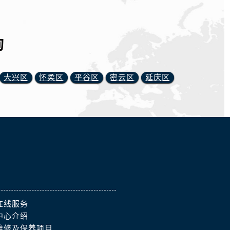
询
大兴区
怀柔区
平谷区
密云区
延庆区
在线服务
中心介绍
维修及保养项目