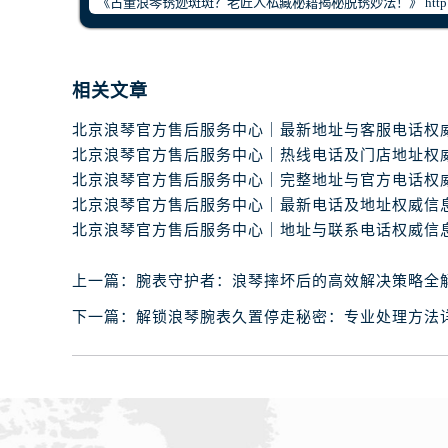
相关文章
上一篇：
腕表守护者：浪琴摔坏后的高效解决策略全
下一篇：
解锁浪琴腕表久置停走秘密：专业处理方法