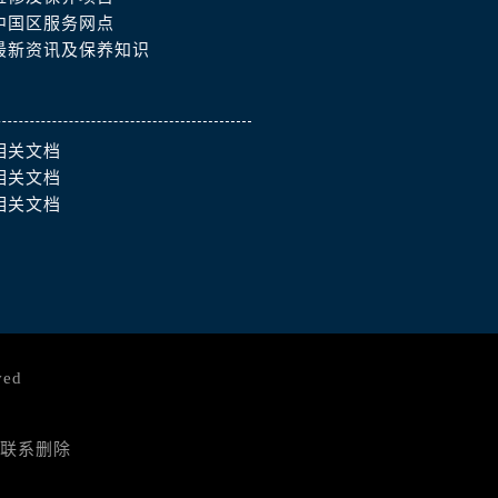
中国区服务网点
最新资讯及保养知识
相关文档
相关文档
相关文档
ved
联系删除