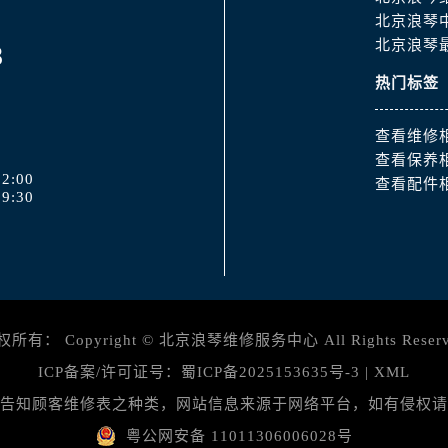
北京浪琴
北京浪琴
8
热门标签
查看维修
查看保养
2:00
查看配件
9:30
权所有：
Copyright ©
北京浪琴维修服务中心
All Rights Reser
ICP备案/许可证号：
蜀ICP备2025153635号-3
|
XML
告知顾客维修表之种类，网站信息来源于网络平台，如有侵权请
粤公网安备 11011306006028号