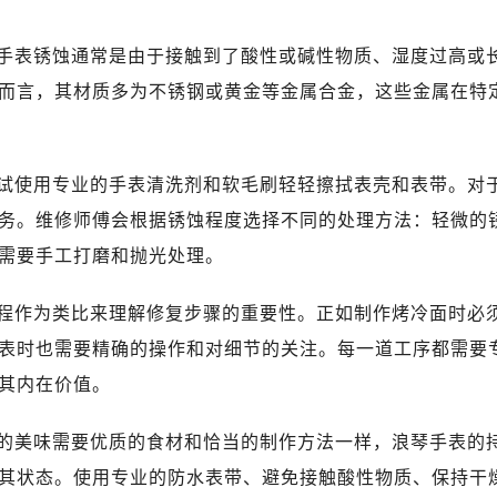
手表锈蚀通常是由于接触到了酸性或碱性物质、湿度过高或
而言，其材质多为不锈钢或黄金等金属合金，这些金属在特
试使用专业的手表清洗剂和软毛刷轻轻擦拭表壳和表带。对
务。维修师傅会根据锈蚀程度选择不同的处理方法：轻微的
需要手工打磨和抛光处理。
程作为类比来理解修复步骤的重要性。正如制作烤冷面时必
表时也需要精确的操作和对细节的关注。每一道工序都需要
其内在价值。
的美味需要优质的食材和恰当的制作方法一样，浪琴手表的
其状态。使用专业的防水表带、避免接触酸性物质、保持干