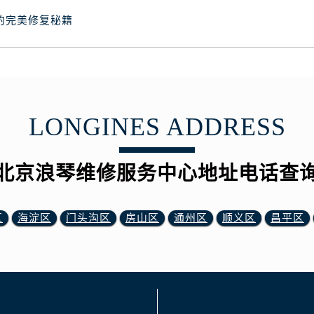
的完美修复秘籍
LONGINES ADDRESS
北京浪琴维修服务中心地址电话查
区
海淀区
门头沟区
房山区
通州区
顺义区
昌平区