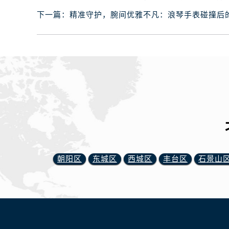
下一篇：
精准守护，腕间优雅不凡：浪琴手表碰撞后
朝阳区
东城区
西城区
丰台区
石景山