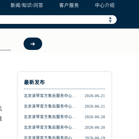
新闻/知识/问答
客户服务
中心介绍
▲
▼
预约）
最新发布
北京浪琴官方售后服务中心｜最新地址与客服电话权威信息公示（2026年6月最新）
2026-06-21
北京浪琴官方售后服务中心｜维修地址及售后热线权威信息公示（2026年6月最新）
2026-06-21
机
北京浪琴官方售后服务中心｜热线电话及门店地址权威信息公示（2026年6月最新）
2026-06-20
技
北京浪琴官方售后服务中心｜服务热线及完整地址权威信息公示（2026年6月最新）
2026-06-20
北京浪琴官方售后服务中心｜完整地址与官方电话权威信息公示（2026年6月最新）
2026-06-19