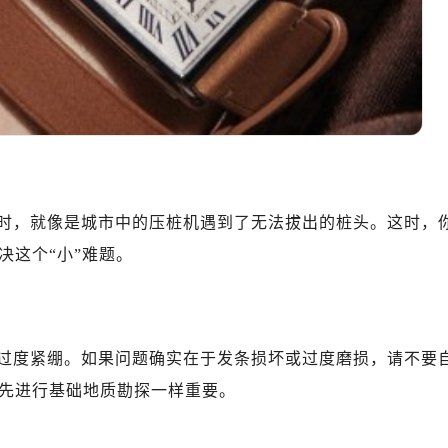
时，就像是城市中的压桩机遇到了无法拔出的桩头。这时，
决这个“小”难题。
过度紧绷。如果问题确实在于发条损坏或过度磨损，请不要
先进行基础地质勘探一样重要。