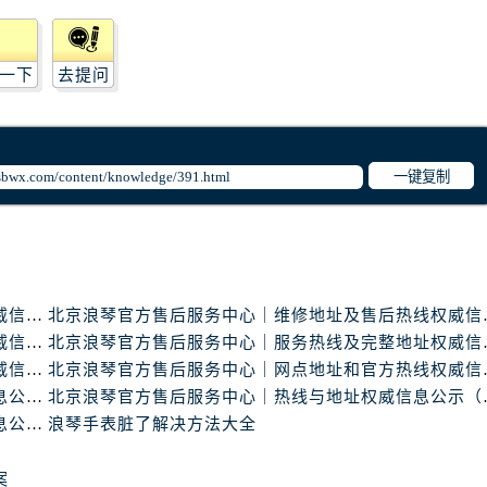
一下
去提问
一键复制
北京浪琴官方售后服务中心｜最新地址与客服电话权威信息公示（2026年6月最新）
北京浪琴官方售后服务
北京浪琴官方售后服务中心｜热线电话及门店地址权威信息公示（2026年6月最新）
北京浪琴官方售后服务
北京浪琴官方售后服务中心｜完整地址与官方电话权威信息公示（2026年6月最新）
北京浪琴官方售后服务
北京浪琴官方售后服务中心｜最新电话及地址权威信息公示（2026年6月最新）
北京浪琴官方售后服
北京浪琴官方售后服务中心｜地址与联系电话权威信息公示（2026年6月最新）
浪琴手表脏了解决方法大全
案