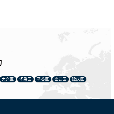
询
大兴区
怀柔区
平谷区
密云区
延庆区