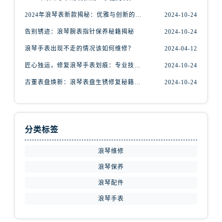
2024年浪琴表新款揭秘：优雅与创新的完美融合
2024-10-24
告别锈迹：浪琴腕表指针保养秘籍揭秘
2024-10-24
浪琴手表出现不走的情况该如何维修？
2024-04-12
匠心独运，修复浪琴手表划痕：专业技巧大揭秘
2024-10-24
古董表盘焕新：浪琴表盘生锈修复秘籍揭秘
2024-10-24
分类标签
浪琴维修
浪琴保养
浪琴配件
浪琴手表