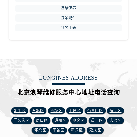
浪琴保养
浪琴配件
浪琴手表
LONGINES ADDRESS
北京浪琴维修服务中心地址电话查询
朝阳区
东城区
西城区
丰台区
石景山区
海淀区
门头沟区
房山区
通州区
顺义区
昌平区
大兴区
怀柔区
平谷区
密云区
延庆区