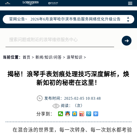

▲
官网公告>
2026年6月浪琴哈尔滨市售后服务网络优化升级公告
▼
2026年6月哈尔滨市浪琴官方售后客户服务热线：400-995-7728
2026年6月浪琴售后服务中心最新网点地址：
哈尔滨市道里区友谊西路600号富力中心T2座写字楼29层03室（需提前预约）
黑龙江省哈尔滨市道里区友谊西路600号富力中心T2座写字楼29层03室室浪琴售后服务中心（需提前预约）
当前位置：
首页
>
新闻/知识/问答
>
浪琴知识
>
节假日正常营业！
揭秘！浪琴手表划痕处理技巧深度解析，焕
新如初的秘密在这里！
发布时间：2025-02-05 10:03:48
阅读：（
次）
分享到：
在混合泳的世界里，每一次转身、每一次划水都考验