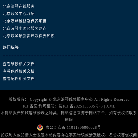
北京浪琴在线服务
北京浪琴中心介绍
北京浪琴维修及保养项目
北京浪琴中国区服务网点
北京浪琴最新资讯及保养知识
热门标签
查看维修相关文档
查看保养相关文档
查看配件相关文档
版权所有：
Copyright ©
北京浪琴维修服务中心
All Rights Reserved
ICP备案/许可证号：
蜀ICP备2025153635号-3
|
XML
本网站拟告知顾客维修表之种类，网站信息来源于网络平台，如有侵权请联系
删除
粤公网安备 11011306006028号
如权利人或知情人士发现本站内容存在事实错误或涉及版权、名誉权等侵权问