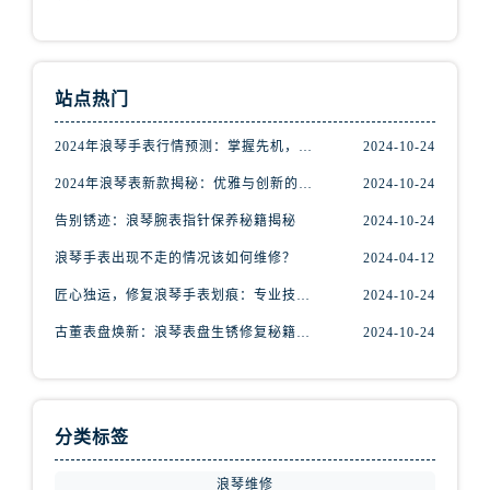
站点热门
2024年浪琴手表行情预测：掌握先机，尽享潮流魅力
2024-10-24
2024年浪琴表新款揭秘：优雅与创新的完美融合
2024-10-24
告别锈迹：浪琴腕表指针保养秘籍揭秘
2024-10-24
浪琴手表出现不走的情况该如何维修？
2024-04-12
匠心独运，修复浪琴手表划痕：专业技巧大揭秘
2024-10-24
古董表盘焕新：浪琴表盘生锈修复秘籍揭秘
2024-10-24
分类标签
浪琴维修