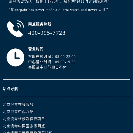
浪琴历史悠久，始创于1735年，被誉为“经典时计的缔造者”
"Blancpain has never made a quartz watch and never will.”
网点服务热线
400-995-7728
营业时间
客服在线时间：08:00-22:00
中心营业时间：09:00-19:30
客服及中心节假日不休
站点导航
北京浪琴在线服务
北京浪琴中心介绍
北京浪琴维修及保养项目
北京浪琴中国区服务网点