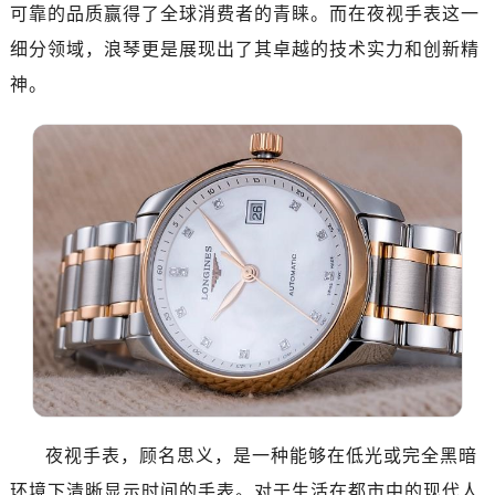
可靠的品质赢得了全球消费者的青睐。而在夜视手表这一
细分领域，浪琴更是展现出了其卓越的技术实力和创新精
神。
夜视手表，顾名思义，是一种能够在低光或完全黑暗
环境下清晰显示时间的手表。对于生活在都市中的现代人