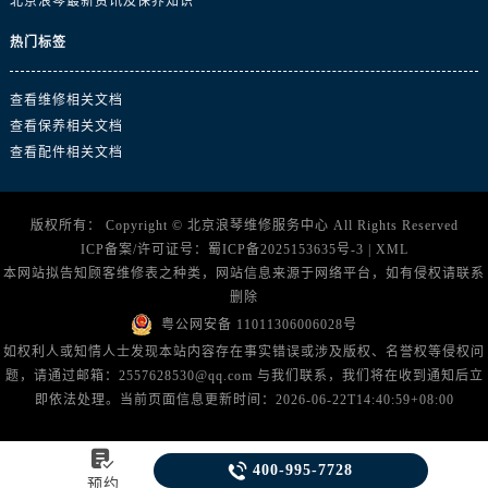
北京浪琴最新资讯及保养知识
热门标签
查看维修相关文档
查看保养相关文档
查看配件相关文档
版权所有：
Copyright ©
北京浪琴维修服务中心
All Rights Reserved
ICP备案/许可证号：
蜀ICP备2025153635号-3
|
XML
本网站拟告知顾客维修表之种类，网站信息来源于网络平台，如有侵权请联系
删除
粤公网安备 11011306006028号
如权利人或知情人士发现本站内容存在事实错误或涉及版权、名誉权等侵权问
题，请通过邮箱：2557628530@qq.com 与我们联系，我们将在收到通知后立
即依法处理。当前页面信息更新时间：2026-06-22T14:40:59+08:00


400-995-7728
预约