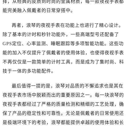
择，从经典的皮质到时尚的金属材质，每一款夜视手表都
能完美融入佩戴者的日常穿搭中。
再者，浪琴的夜视手表在功能上也进行了精心设计。
除了基本的计时和秒针功能外，一些高端型号还配备了
GPS定位、心率监测、睡眠跟踪等多项智能功能。这些功
能的加入不仅提升了佩戴者的使用体验，也使得夜视手表
不再仅仅是一款简单的计时工具，而是成为了集时尚、科
技于一体的多功能配件。
最后值得一提的是，浪琴对品质的不懈追求也是其在
夜视手表市场中脱颖而出的重要原因之一。每一块浪琴的
夜视手表都经过了严格的质量检测和精细的工艺处理，确
保了产品的稳定性和可靠性。无论是佩戴者的日常使用还
是极端环境下的考验，浪琴都能提供卓越的使用体验和长