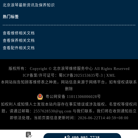
北京浪琴最新资讯及保养知识
热门标签
查看维修相关文档
查看保养相关文档
查看配件相关文档
版权所有：
Copyright ©
北京浪琴维修服务中心
All Rights Reserved
ICP备案/许可证号：
蜀ICP备2025153635号-3
|
XML
本网站拟告知顾客维修表之种类，网站信息来源于网络平台，如有侵权请联系
删除
粤公网安备 11011306006028号
如权利人或知情人士发现本站内容存在事实错误或涉及版权、名誉权等侵权问
题，请通过邮箱：2557628530@qq.com 与我们联系，我们将在收到通知后立
即依法处理。当前页面信息更新时间：2026-06-22T14:40:59+08:00


400-995-7728