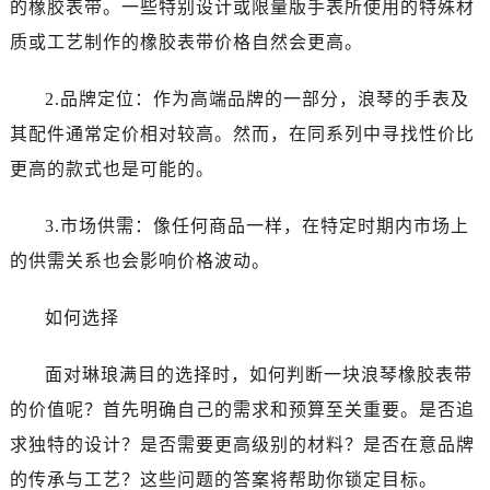
的橡胶表带。一些特别设计或限量版手表所使用的特殊材
质或工艺制作的橡胶表带价格自然会更高。
2.品牌定位：作为高端品牌的一部分，浪琴的手表及
其配件通常定价相对较高。然而，在同系列中寻找性价比
更高的款式也是可能的。
3.市场供需：像任何商品一样，在特定时期内市场上
的供需关系也会影响价格波动。
如何选择
面对琳琅满目的选择时，如何判断一块浪琴橡胶表带
的价值呢？首先明确自己的需求和预算至关重要。是否追
求独特的设计？是否需要更高级别的材料？是否在意品牌
的传承与工艺？这些问题的答案将帮助你锁定目标。