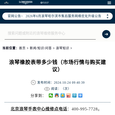

▲
官网公告>
2026年6月浪琴哈尔滨市售后服务网络优化升级公告
▼
2026年6月哈尔滨市浪琴官方售后客户服务热线：400-995-7728
2026年6月浪琴售后服务中心最新网点地址：
哈尔滨市道里区友谊西路600号富力中心T2座写字楼29层03室（需提前预约）
黑龙江省哈尔滨市道里区友谊西路600号富力中心T2座写字楼29层03室室浪琴售后服务中心（需提前预约）
当前位置：
首页
>
新闻/知识/问答
>
浪琴知识
>
节假日正常营业！
浪琴橡胶表带多少钱（市场行情与购买建
议）
发布时间：2024-10-24 09:40:39
阅读：（
次）
分享到：
北京浪琴手表中心维修点电话
：400-995-7728。