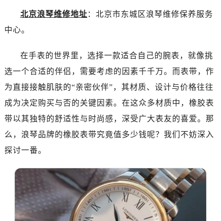
北京浪琴维修地址
：北京市东城区浪琴维修保养服务
中心。
在手表的世界里，选择一款适合自己的腕表，就像挑
选一个合适的伴侣，需要考虑的因素千千万。而表带，作
为直接接触肌肤的“亲密伙伴”，其材质、设计与价格往往
成为决定购买与否的关键因素。在这众多材质中，橡胶表
带以其独特的舒适性与时尚感，深受广大表友的喜爱。那
么，浪琴品牌的橡胶表带究竟值多少钱呢？我们不妨深入
探讨一番。