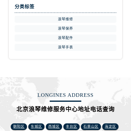
分类标签
浪琴维修
浪琴保养
浪琴配件
浪琴手表
LONGINES ADDRESS
北京浪琴维修服务中心地址电话查询
朝阳区
东城区
西城区
丰台区
石景山区
海淀区