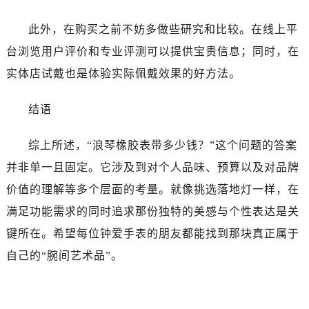
此外，在购买之前不妨多做些研究和比较。在线上平
台浏览用户评价和专业评测可以提供宝贵信息；同时，在
实体店试戴也是体验实际佩戴效果的好方法。
结语
综上所述，“浪琴橡胶表带多少钱？”这个问题的答案
并非单一且固定。它涉及到对个人品味、预算以及对品牌
价值的理解等多个层面的考量。就像挑选落地灯一样，在
满足功能需求的同时追求那份独特的美感与个性表达是关
键所在。希望每位钟爱手表的朋友都能找到那块真正属于
自己的“腕间艺术品”。