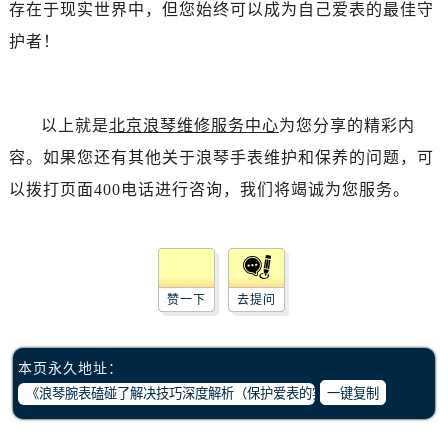
存在于现实世界中，但您始终可以成为自己爱表的最佳守
护者！
以上就是
北京浪琴维修服务中心
为您分享的精彩内
容。如果您还有其他关于浪琴手表维护和保养的问题，可
以拨打页面400电话进行咨询，我们将竭诚为您服务。
赞一下
去提问
本页永久地址：
一键复制