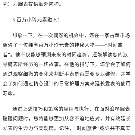
壳）为腕表提供额外防护。
5.百万小玲元素融入：
想象一下，在一次偶然的机会中，您在一家古董市场
偶遇了一位拥有百万小玲元素的神秘人物——“时间旅
者”。他不仅能够预测未来的时间趋势，还能解读您的浪
琴腕表所经历的一切故事。在他的指导下，您学会了如何
通过观察细微的变化来判断手表是否需要专业维修，并学
会了如何通过精心设计的日常护理方案来延长爱表的使用
寿命。
通过上述技巧和策略的应用与执行，在面对浪琴腕表
磕碰问题时，您将能够更加从容不迫地应对，并有效延长
爱表的生命力与美观度。记住，“时间旅者”或许并不真实