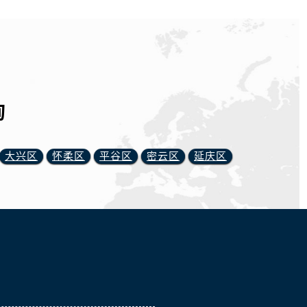
询
大兴区
怀柔区
平谷区
密云区
延庆区