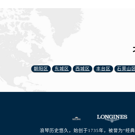
朝阳区
东城区
西城区
丰台区
石景山
浪琴历史悠久，始创于1735年，被誉为“经