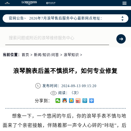
2026年7月浪琴北京市售后服务网络优化升级公告

2026年7月北京市浪琴官方售后客户服务热线：400-995-7728
2026年7月浪琴售后服务中心最新网点地址：
▲
官网公告>
▼
北京市东城区东长安街1号东方广场写字楼W3座6层602室（需提前预约）
北京市朝阳区建国门外大街甲6号华熙国际中心写字楼D座11层1102室（需提前预约）
北京市朝阳区建国门外大街甲6号华熙国际中心D座11层1102室浪琴售后服务中心（需提前预约）
北京市东城区东长安街1号王府井东方广场W3座6层602室浪琴售后服务中心（需提前预约）
当前位置：
首页
>
新闻/知识/问答
>
浪琴知识
>
节假日正常营业！
浪琴腕表后盖不慎损坏，如何专业修复
发布时间：2024-09-13 09:15:20
阅读：（
次）
分享到：
想象一下，一个悠闲的午后，你的浪琴手表不慎与地
面来了个亲密接触，伴随着那一声令人心碎的“咔哒”，后