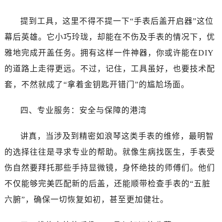
提到工具，这里不得不提一下“手表后盖开启器”这位
幕后英雄。它小巧玲珑，却能在不伤及手表的情况下，优
雅地完成开盖任务。拥有这样一件神器，你或许能在DIY
的道路上走得更远。不过，记住，工具虽好，也要技术配
套，不然就成了“拿着金钥匙开错门”的尴尬场面。
四、专业服务：安全与保障的港湾
讲真，当涉及到精密如浪琴这类手表的维修，最明智
的选择往往是寻求专业的帮助。就像生病找医生，手表受
伤自然要拜托那些手持显微镜，身怀绝技的师傅们。他们
不仅能够完美匹配新的后盖，还能顺带检查手表的“五脏
六腑”，确保一切恢复如初，甚至更加健壮。