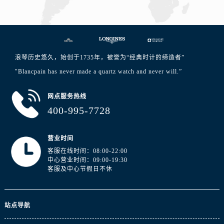
浪琴历史悠久，始创于1735年，被誉为“经典时计的缔造者”
"Blancpain has never made a quartz watch and never will.”
网点服务热线
400-995-7728
营业时间
客服在线时间：08:00-22:00
中心营业时间：09:00-19:30
客服及中心节假日不休
站点导航