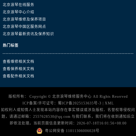
北京浪琴在线服务
北京浪琴中心介绍
北京浪琴维修及保养项目
北京浪琴中国区服务网点
北京浪琴最新资讯及保养知识
热门标签
查看维修相关文档
查看保养相关文档
查看配件相关文档
版权所有：
Copyright ©
北京浪琴维修服务中心
All Rights Reserved
ICP备案/许可证号：
蜀ICP备2025153635号-3
|
XML
如权利人或知情人士发现本站内容存在事实错误或涉及版权、名誉权等侵权问
题，请通过邮箱：2557628530@qq.com 与我们联系，我们将在收到通知后立
即依法处理。当前页面信息更新时间：2026-07-18T16:01:56+08:00
粤公网安备 11011306006028号