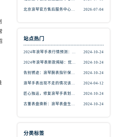
北京浪琴官方售后服务中心｜完整地址及服务热线权威信息公示（2026年7月最新）
2026-07-04
制
常
站点热门
绍
2024年浪琴手表行情预测：掌握先机，尽享潮流魅力
2024-10-24
2024年浪琴表新款揭秘：优雅与创新的完美融合
2024-10-24
告别锈迹：浪琴腕表指针保养秘籍揭秘
2024-10-24
量
浪琴手表出现不走的情况该如何维修？
2024-04-12
匠心独运，修复浪琴手表划痕：专业技巧大揭秘
2024-10-24
古董表盘焕新：浪琴表盘生锈修复秘籍揭秘
2024-10-24
分类标签