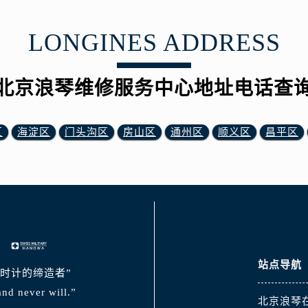
LONGINES ADDRESS
北京浪琴维修服务中心地址电话查
区
海淀区
门头沟区
房山区
通州区
顺义区
昌平区
站点导航
典时计的缔造者”
nd never will.”
北京浪琴